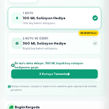
1 KUTU
100 ML Solüsyon Hediye
Orta boy bakım solüsyonu
EN AVANTAJLI
2 KUTU VE ÜZERI
360 ML Solüsyon Hediye
Büyük boy bakım solüsyonu
Bir kutu daha ekleyin, 360 ML büyük boy solüsyon
hediyesine geçin.
2 Kutuya Tamamla
Hediye solüsyon, seçtiğiniz toplam kutu adedine göre siparişinizle birlikte
gönderilir.
Bugün Kargoda