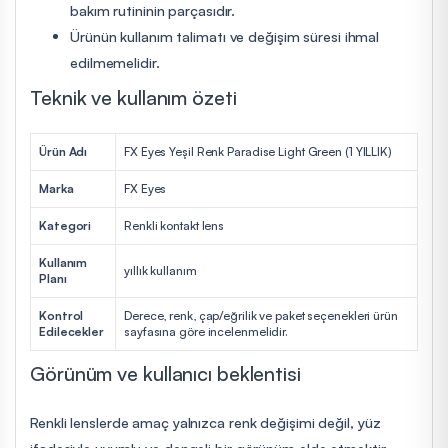
bakım rutininin parçasıdır.
Ürünün kullanım talimatı ve değişim süresi ihmal
edilmemelidir.
Teknik ve kullanım özeti
Ürün Adı
FX Eyes Yeşil Renk Paradise Light Green (1 YILLIK)
Marka
FX Eyes
Kategori
Renkli kontakt lens
Kullanım
yıllık kullanım
Planı
Kontrol
Derece, renk, çap/eğrilik ve paket seçenekleri ürün
Edilecekler
sayfasına göre incelenmelidir.
Görünüm ve kullanıcı beklentisi
Renkli lenslerde amaç yalnızca renk değişimi değil, yüz
ifadesiyle uyumlu ve dengeli bir görünüm elde etmektir.