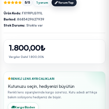
5/5
1 yorum
Yorum Yap
Ürün Kodu:
FXYRPLG1YIL
Barkod:
8683429627939
Stok Durumu:
Stokta var
1.800,00₺
Vergiler Dahil 1.800,00₺
RENKLI LENS AYRICALIKLARI
Kutunuzu seçin, hediyenizi büyütün
Renkli lens siparişlerinde kargo ücretsiz. Kutu adedi arttıkça
bakım solüsyonu hediyeniz de büyür.
Kargo Bizden