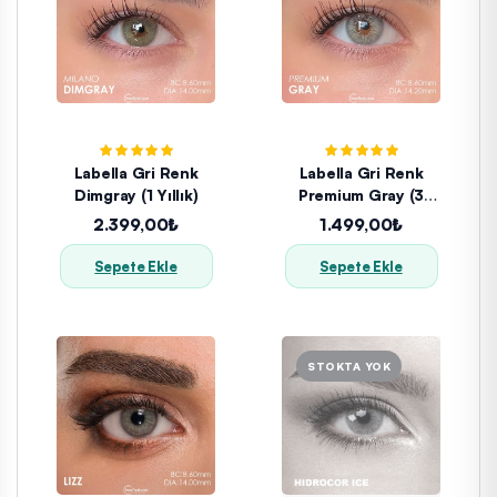
Labella Gri Renk
Labella Gri Renk
Dimgray (1 Yıllık)
Premium Gray (3
Aylık)
2.399,00₺
1.499,00₺
Sepete Ekle
Sepete Ekle