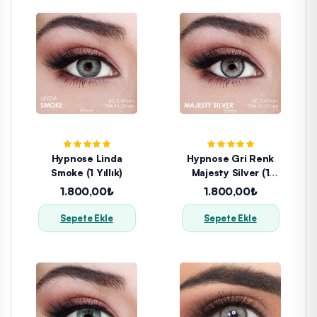
Hypnose Linda
Hypnose Gri Renk
Smoke (1 Yıllık)
Majesty Silver (1
Yıllık)
1.800,00₺
1.800,00₺
Sepete Ekle
Sepete Ekle