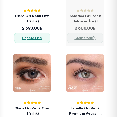
Claro Gri Renk Lizz
Solotica Gri Renk
(1 Yıllık)
Hidrocor İce (1
YILLIK)
2.590,00₺
3.500,00₺
Sepete Ekle
Stokta Yok
Claro Gri Renk Onix
Labella Gri Renk
(1 Yıllık)
Premium Vegas (3