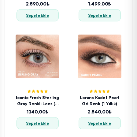
Aylık)
2.590,00₺
1.499,00₺
Sepete Ekle
Sepete Ekle
Iconic Fresh Sterling
Lorans Kadet Pearl
Gray Renkli Lens (3
Gri Renk (1 Yıllık)
Aylık)
1.140,00₺
2.840,00₺
Sepete Ekle
Sepete Ekle