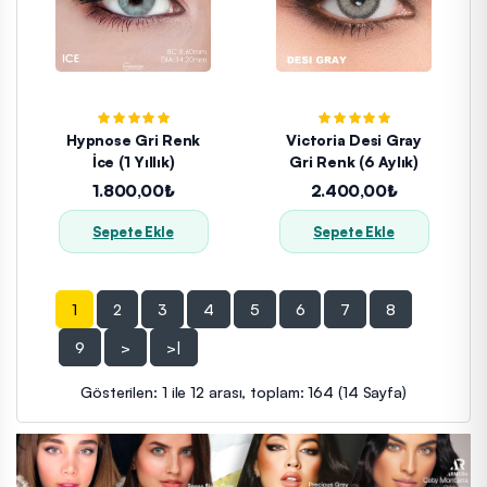
Hypnose Gri Renk
Victoria Desi Gray
İce (1 Yıllık)
Gri Renk (6 Aylık)
1.800,00₺
2.400,00₺
Sepete Ekle
Sepete Ekle
1
2
3
4
5
6
7
8
9
>
>|
Gösterilen: 1 ile 12 arası, toplam: 164 (14 Sayfa)