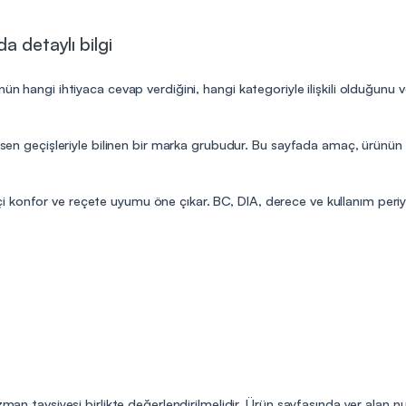
a detaylı bilgi
nün hangi ihtiyaca cevap verdiğini, hangi kategoriyle ilişkili olduğunu 
desen geçişleriyle bilinen bir marka grubudur. Bu sayfada amaç, ürünün 
 konfor ve reçete uyumu öne çıkar. BC, DIA, derece ve kullanım peri
uzman tavsiyesi birlikte değerlendirilmelidir. Ürün sayfasında yer alan