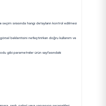
ve seçim sırasında hangi detayların kontrol edilmesi
görsel beklentisini netleştirirken doğru kullanım ve
yodu gibi parametreler ürün sayfasındaki
 numara, renk, paket veya varyasyon seçenekleri