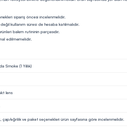
ekleri sipariş öncesi incelenmelidir.
t değil kullanım süresi de hesaba katılmalıdır.
ünleri bakım rutininin parçasıdır.
mal edilmemelidir.
a Smoke (1 Yıllık)
kt lens
m
, çap/eğrilik ve paket seçenekleri ürün sayfasına göre incelenmelidir.