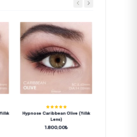
ıllık
Hypnose Caribbean Olive (Yıllık
Hypnose Carib
Lens)
L
1.800,00₺
1.8