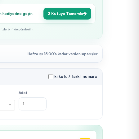
n hediyesine geçin.
2 Kutuya Tamamla
zle birlikte gönderilir.
Hafta içi 15:00’a kadar verilen siparişler
İki kutu / farklı numara
Adet