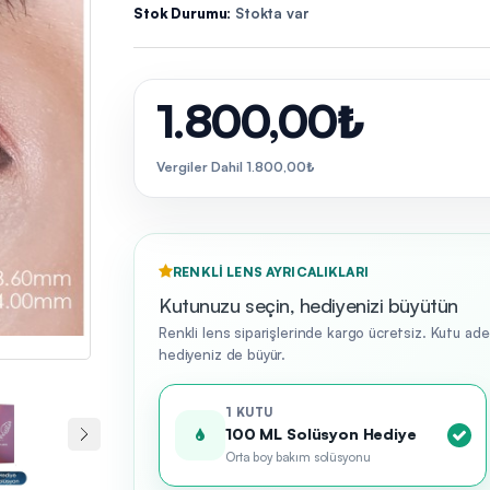
Stok Durumu:
Stokta var
1.800,00₺
Vergiler Dahil 1.800,00₺
RENKLI LENS AYRICALIKLARI
Kutunuzu seçin, hediyenizi büyütün
Renkli lens siparişlerinde kargo ücretsiz. Kutu ad
hediyeniz de büyür.
1 KUTU
100 ML Solüsyon Hediye
Orta boy bakım solüsyonu