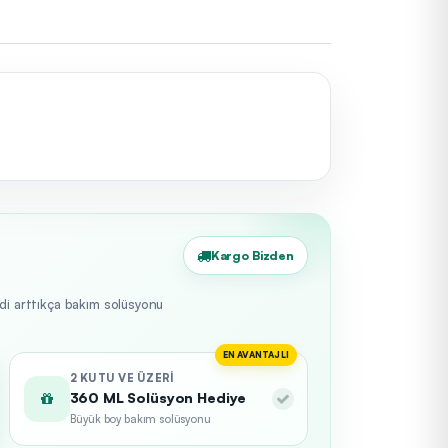
Kargo Bizden
edi arttıkça bakım solüsyonu
EN AVANTAJLI
2 KUTU VE ÜZERI
360 ML Solüsyon Hediye
Büyük boy bakım solüsyonu