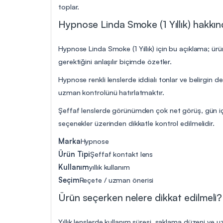
toplar.
Hypnose Linda Smoke (1 Yıllık) hakkınd
Hypnose Linda Smoke (1 Yıllık) için bu açıklama; ürü
gerektiğini anlaşılır biçimde özetler.
Hypnose renkli lenslerde iddialı tonlar ve belirgin 
uzman kontrolünü hatırlatmaktır.
Şeffaf lenslerde görünümden çok net görüş, gün içi
seçenekler üzerinden dikkatle kontrol edilmelidir.
Marka
Hypnose
Ürün Tipi
Şeffaf kontakt lens
Kullanım
yıllık kullanım
Seçim
Reçete / uzman önerisi
Ürün seçerken nelere dikkat edilmeli?
Yıllık lenslerde kullanım süresi, saklama düzeni ve 