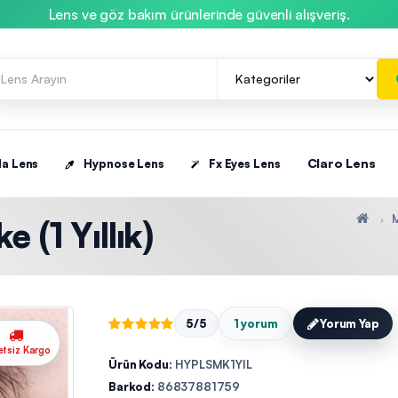
Lens ve göz bakım ürünlerinde güvenli alışveriş.
Claro Lens
la Lens
Hypnose Lens
Fx Eyes Lens
(1 Yıllık)
5/5
1 yorum
Yorum Yap
etsiz Kargo
Ürün Kodu:
HYPLSMK1YIL
Barkod:
86837881759