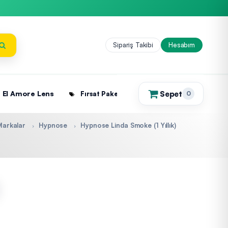
Sipariş Takibi
Hesabım
Sepet
El Amore Lens
Fırsat Paketleri
0
(0)
Markalar
Hypnose
Hypnose Linda Smoke (1 Yıllık)