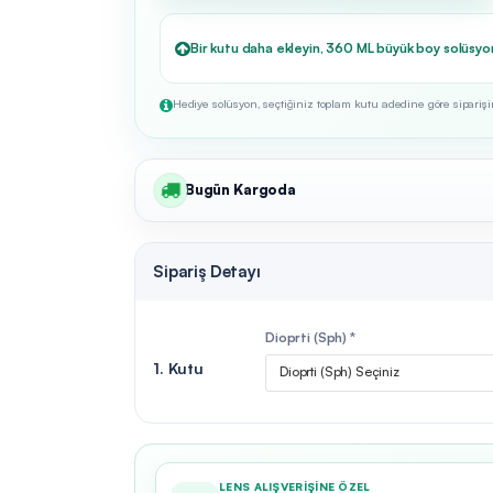
Bir kutu daha ekleyin, 360 ML büyük boy solüsyo
Hediye solüsyon, seçtiğiniz toplam kutu adedine göre siparişini
Bugün Kargoda
Sipariş Detayı
Dioprti (Sph) *
1. Kutu
Dioprti (Sph) Seçiniz
LENS ALIŞVERIŞINE ÖZEL