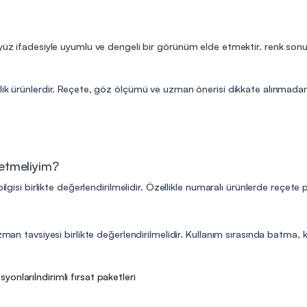
 yüz ifadesiyle uyumlu ve dengeli bir görünüm elde etmektir. renk sonu
lik ürünlerdir. Reçete, göz ölçümü ve uzman önerisi dikkate alınmadan 
 etmeliyim?
ilgisi birlikte değerlendirilmelidir. Özellikle numaralı ürünlerde reçete
man tavsiyesi birlikte değerlendirilmelidir. Kullanım sırasında batma, kıza
syonları
İndirimli fırsat paketleri