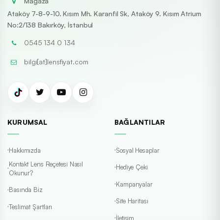
Mağaza
Ataköy 7-8-9-10. Kısım Mh. Karanfil Sk, Ataköy 9. Kısım Atrium
No:2/138 Bakırköy, İstanbul
0545 134 0 134
bilgi[at]lensfiyat.com
KURUMSAL
BAĞLANTILAR
Hakkımızda
Sosyal Hesaplar
Kontakt Lens Reçetesi Nasıl
Hediye Çeki
Okunur?
Kampanyalar
Basında Biz
Site Haritası
Teslimat Şartları
İletişim