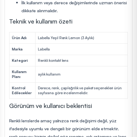
İlk kullanım veya derece değişimlerinde uzman önerisi
dikkate alınmalıdır.
Teknik ve kullanım özeti
Ürün Adı
Labella Yeşil Renk Lemon (3 Aylık)
Marka
Labella
Kategori
Renkli kontakt lens
Kullanım
aylık kullanım
Planı
Kontrol
Derece, renk, çap/eğrilik ve paket seçenekleri ürün
Edilecekler
sayfasına göre incelenmelidir.
Görünüm ve kullanıcı beklentisi
Renkli lenslerde amaç yalnızca renk değişimi değil, yüz
ifadesiyle uyumlu ve dengeli bir görünüm elde etmektir.
renk sonucu kişinin doğal göz rengine, ışık ortamına ve lens