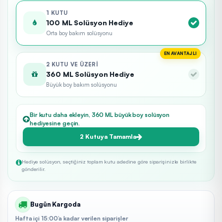
1 KUTU
100 ML Solüsyon Hediye
Orta boy bakım solüsyonu
EN AVANTAJLI
2 KUTU VE ÜZERI
360 ML Solüsyon Hediye
Büyük boy bakım solüsyonu
Bir kutu daha ekleyin, 360 ML büyük boy solüsyon
hediyesine geçin.
2 Kutuya Tamamla
Hediye solüsyon, seçtiğiniz toplam kutu adedine göre siparişinizle birlikte
gönderilir.
Bugün Kargoda
Hafta içi 15:00’a kadar verilen siparişler