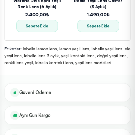
Victoria Diva April Yeşil
Rocio Yeşil Lens Costar
Renk Lens (6 Aylık)
(3 Aylık)
2.400,00₺
1.490,00₺
Sepete Ekle
Sepete Ekle
Etiketler:
labella lemon lens
,
lemon yeşil lens
,
labella yeşil lens
,
ela
yeşil lens
,
labella lens 3 aylık
,
yeşil kontakt lens
,
doğal yeşil lens
,
renkli lens yeşil
,
labella kontakt lens
,
yeşil lens modelleri
Güvenli Ödeme
Aynı Gün Kargo