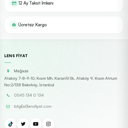
12 Ay Taksit İmkanı
Ücretsiz Kargo
LENS FIYAT
Mağaza
Ataköy 7-8-9-10. Kısım Mh. Karanfil Sk, Ataköy 9. Kısım Atrium
No:2/138 Bakırköy, İstanbul
0545 134 0 134
bilgi[at]lensfiyat.com