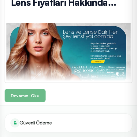
Lens Fiyatları Hakkında...
Devamını Oku
Labella Lens
Al
Sizlere her gün daha iyi hizmet sunabilmek için çaba gösterip
emek veren ve her gün daha da gelişmek için araştırma
Güvenli Ödeme
ekipleriyle beraber yönetilen Ceo'luğunu Erdoğan Savran'ın
yaptığı Luxe Optik firmasının e-ticaret plaformuyuz. 20 yılı