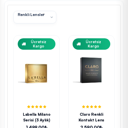
Renkli Lensler
Ücretsiz
Ücretsiz
Kargo
Kargo
Labella Milano
Claro Renkli
Serisi (3 Aylık)
Kontakt Lens
1.499,00₺
2.590,00₺