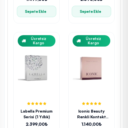
Sepete Ekle
Sepete Ekle
Ücretsiz
Ücretsiz
Kargo
Kargo
Labella Premium
Iconic Beauty
Serisi (1 Yıllık)
Renkli Kontakt
Lens
2.399,00₺
1.140,00₺