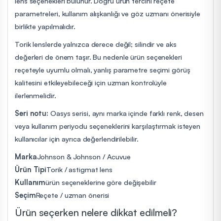
lens seçenekleri bulunur. Doğru ürün tercihi reçete
parametreleri, kullanım alışkanlığı ve göz uzmanı önerisiyle
birlikte yapılmalıdır.
Torik lenslerde yalnızca derece değil; silindir ve aks
değerleri de önem taşır. Bu nedenle ürün seçenekleri
reçeteyle uyumlu olmalı, yanlış parametre seçimi görüş
kalitesini etkileyebileceği için uzman kontrolüyle
ilerlenmelidir.
Seri notu:
Oasys serisi, aynı marka içinde farklı renk, desen
veya kullanım periyodu seçeneklerini karşılaştırmak isteyen
kullanıcılar için ayrıca değerlendirilebilir.
Marka
Johnson & Johnson / Acuvue
Ürün Tipi
Torik / astigmat lens
Kullanım
ürün seçeneklerine göre değişebilir
Seçim
Reçete / uzman önerisi
Ürün seçerken nelere dikkat edilmeli?