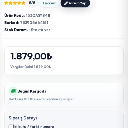
5/5
1 yorum
Yorum Yap
Ürün Kodu:
153OASY848
Barkod:
733905664151
Stok Durumu:
Stokta var
1.879,00₺
Vergiler Dahil 1.879,00₺
Bugün Kargoda
Hafta içi 15:00’a kadar verilen siparişler
Sipariş Detayı
İki kutu / farklı numara