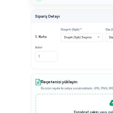
Sipariş Detayı
Dioprti (Sph) *
Dia (
1. Kutu
Dioprti (Sph) Seçiniz
Di
Adet
Reçetenizi yükleyin
Bu ürün reçete ile satışa sunulmaktadır. JPG, PNG, W
Fotoğraf çekin
veya gal