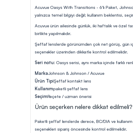
Acuvue Oasys With Transitions - 6'lı Paket, Johnson
yalnızca temel bilgiyi değil; kullanım beklentisi, se
Acuvue ürün ailesinde günlük, iki haftalık ve özel ta
birlikte yapılmalıdır.
Şeffaf lenslerde görünümden çok net görüş, gün içi
seçenekler üzerinden dikkatle kontrol edilmelidir.
Seri notu:
Oasys serisi, aynı marka içinde farklı renk
Marka
Johnson & Johnson / Acuvue
Ürün Tipi
Şeffaf kontakt lens
Kullanım
paketli şeffaf lens
Seçim
Reçete / uzman önerisi
Ürün seçerken nelere dikkat edilmeli?
Paketli şeffaf lenslerde derece, BC/DIA ve kullanı
seçenekleri sipariş öncesinde kontrol edilmelidir.