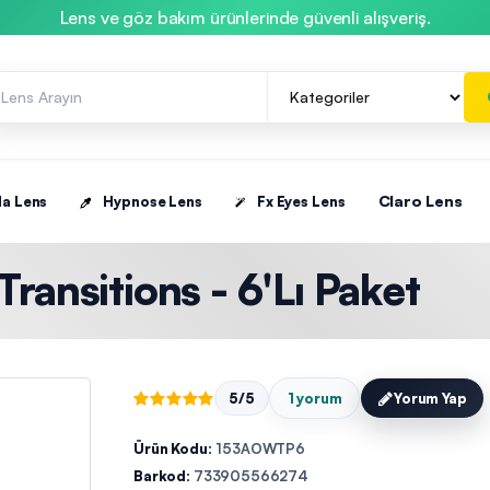
Lens ve göz bakım ürünlerinde güvenli alışveriş.
Claro Lens
la Lens
Hypnose Lens
Fx Eyes Lens
ransitions - 6'lı Paket
5/5
1 yorum
Yorum Yap
Ürün Kodu:
153AOWTP6
Barkod:
733905566274