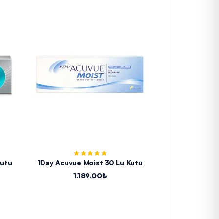
Kutu
1Day Acuvue Moist 30 Lu Kutu
1Day Acuv
Astigmati
1.189,00₺
1.3