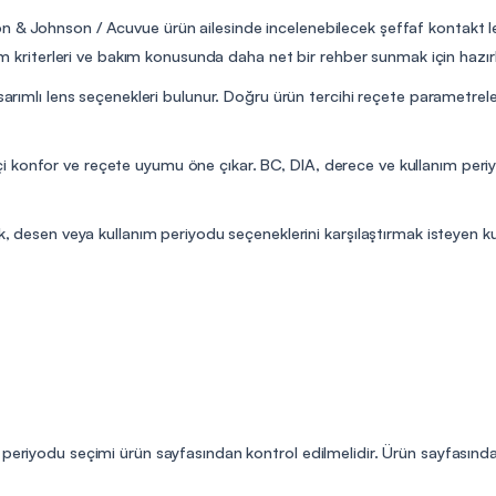
 & Johnson / Acuvue ürün ailesinde incelenebilecek şeffaf kontakt lens
çim kriterleri ve bakım konusunda daha net bir rehber sunmak için hazır
sarımlı lens seçenekleri bulunur. Doğru ürün tercihi reçete parametreler
 konfor ve reçete uyumu öne çıkar. BC, DIA, derece ve kullanım peri
, desen veya kullanım periyodu seçeneklerini karşılaştırmak isteyen kulla
m periyodu seçimi ürün sayfasından kontrol edilmelidir. Ürün sayfasın