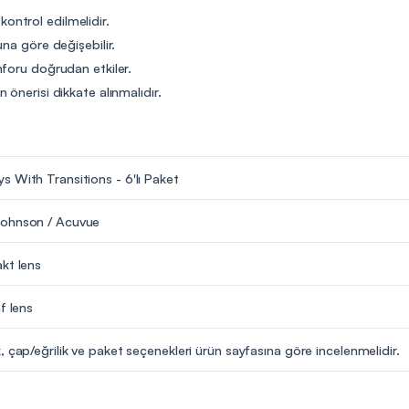
 kontrol edilmelidir.
na göre değişebilir.
nforu doğrudan etkiler.
önerisi dikkate alınmalıdır.
 With Transitions - 6'lı Paket
ohnson / Acuvue
kt lens
f lens
, çap/eğrilik ve paket seçenekleri ürün sayfasına göre incelenmelidir.