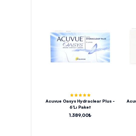
Acuvue Oasys Hydraclear Plus -
Acuv
6'lı Paket
1.389,00₺