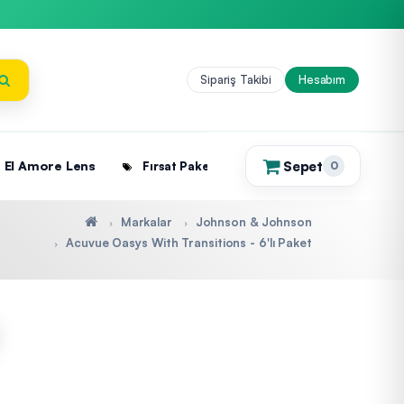
Sipariş Takibi
Hesabım
Sepet
El Amore Lens
Fırsat Paketleri
0
(0)
Markalar
Johnson & Johnson
Acuvue Oasys With Transitions - 6'lı Paket