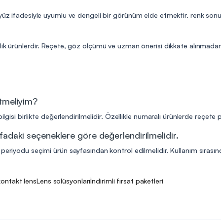
 yüz ifadesiyle uyumlu ve dengeli bir görünüm elde etmektir. renk sonu
lik ürünlerdir. Reçete, göz ölçümü ve uzman önerisi dikkate alınmadan 
etmeliyim?
ilgisi birlikte değerlendirilmelidir. Özellikle numaralı ürünlerde reçete
fadaki seçeneklere göre değerlendirilmelidir.
eriyodu seçimi ürün sayfasından kontrol edilmelidir. Kullanım sırasında
kontakt lens
Lens solüsyonları
İndirimli fırsat paketleri