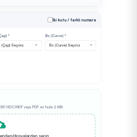
İki kutu / farklı numara
Çap) *
Bc (Curve) *
a (Çap) Seçiniz
Bc (Curve) Seçiniz
EBP, HEIC/HEIF veya PDF; en fazla 2 MB.
eriden/dosyalardan seçin