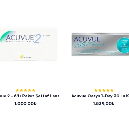
ue 2 - 6'lı Paket Şeffaf Lens
Acuvue Oasys 1-Day 30 Lu 
1.000,00₺
1.539,00₺