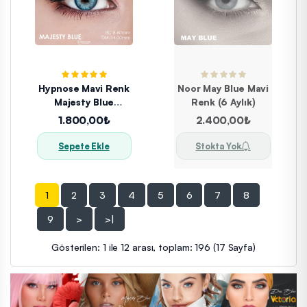
Hypnose Mavi Renk
Noor May Blue Mavi
Majesty Blue
Renk (6 Aylık)
(1YILLIK)
1.800,00₺
2.400,00₺
Sepete Ekle
Stokta Yok
1
2
3
4
5
6
7
8
9
>
>|
Gösterilen: 1 ile 12 arası, toplam: 196 (17 Sayfa)