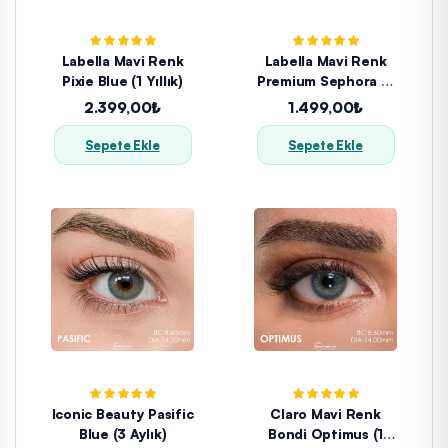
Labella Mavi Renk
Labella Mavi Renk
Pixie Blue (1 Yıllık)
Premium Sephora (3
Aylık)
2.399,00₺
1.499,00₺
Sepete Ekle
Sepete Ekle
Iconic Beauty Pasific
Claro Mavi Renk
Blue (3 Aylık)
Bondi Optimus (1