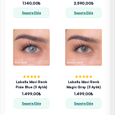
Yıllık)
1.140,00₺
2.590,00₺
Sepete Ekle
Sepete Ekle
Labella Mavi Renk
Labella Mavi Renk
Pixie Blue (3 Aylık)
Magic Gray (3 Aylık)
1.499,00₺
1.499,00₺
Sepete Ekle
Sepete Ekle