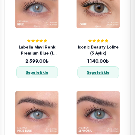
Labella Mavi Renk
Iconic Beauty Lolite
Premium Blue (1
(3 Aylık)
Yıllık)
2.399,00₺
1.140,00₺
Sepete Ekle
Sepete Ekle