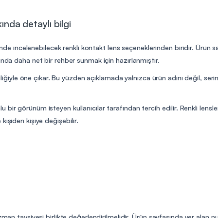
ında detaylı bilgi
sinde incelenebilecek renkli kontakt lens seçeneklerinden biridir. Ürün say
unda daha net bir rehber sunmak için hazırlanmıştır.
iliğiyle öne çıkar. Bu yüzden açıklamada yalnızca ürün adını değil, serini
bir görünüm isteyen kullanıcılar tarafından tercih edilir. Renkli lensl
işiden kişiye değişebilir.
uzman tavsiyesi birlikte değerlendirilmelidir. Ürün sayfasında yer alan