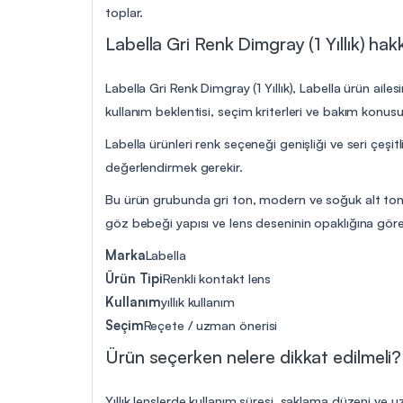
toplar.
Labella Gri Renk Dimgray (1 Yıllık) hakk
Labella Gri Renk Dimgray (1 Yıllık), Labella ürün aile
kullanım beklentisi, seçim kriterleri ve bakım konus
Labella ürünleri renk seçeneği genişliği ve seri çeşitl
değerlendirmek gerekir.
Bu ürün grubunda gri ton, modern ve soğuk alt tonlu 
göz bebeği yapısı ve lens deseninin opaklığına göre k
Marka
Labella
Ürün Tipi
Renkli kontakt lens
Kullanım
yıllık kullanım
Seçim
Reçete / uzman önerisi
Ürün seçerken nelere dikkat edilmeli?
Yıllık lenslerde kullanım süresi, saklama düzeni ve 