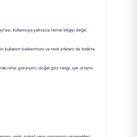
fası, kullanıcıya yalnızca temel bilgiyi değil;
n kullanım beklentisini ve renk etkisini de birlikte
erde nihai görünüm; doğal göz rengi, ışık ortamı,
 numara, renk, paket veya varyasyon seçenekleri