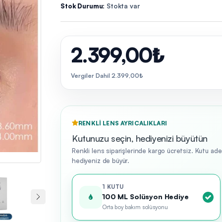
Stok Durumu:
Stokta var
2.399,00₺
Vergiler Dahil 2.399,00₺
RENKLI LENS AYRICALIKLARI
Kutunuzu seçin, hediyenizi büyütün
Renkli lens siparişlerinde kargo ücretsiz. Kutu ad
hediyeniz de büyür.
1 KUTU
100 ML Solüsyon Hediye
Orta boy bakım solüsyonu