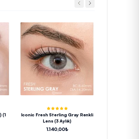
(1
Iconic Fresh Sterling Gray Renkli
Hypnose Carib
Lens (3 Aylık)
L
1.140,00₺
1.8