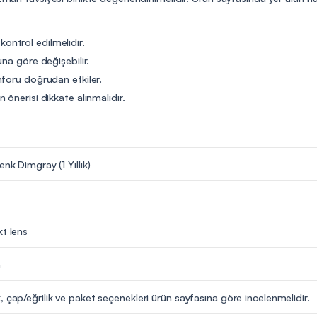
 kontrol edilmelidir.
na göre değişebilir.
nforu doğrudan etkiler.
önerisi dikkate alınmalıdır.
enk Dimgray (1 Yıllık)
kt lens
m
, çap/eğrilik ve paket seçenekleri ürün sayfasına göre incelenmelidir.