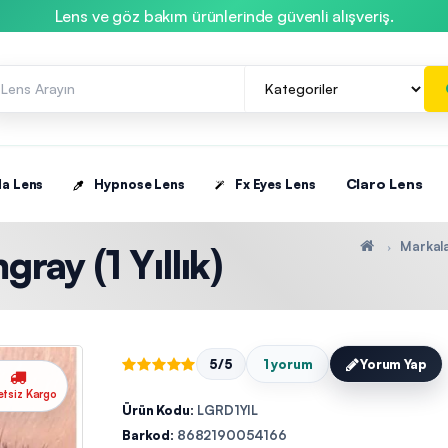
Lens ve göz bakım ürünlerinde güvenli alışveriş.
Claro Lens
la Lens
Hypnose Lens
Fx Eyes Lens
Markal
ray (1 Yıllık)
5/5
1 yorum
Yorum Yap
etsiz Kargo
Ürün Kodu:
LGRD1YIL
Barkod:
8682190054166