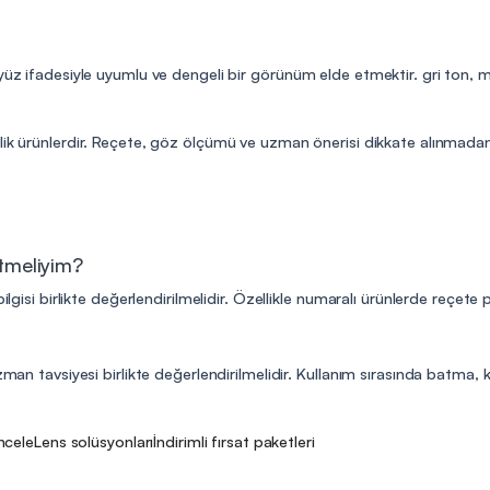
 yüz ifadesiyle uyumlu ve dengeli bir görünüm elde etmektir. gri ton,
lik ürünlerdir. Reçete, göz ölçümü ve uzman önerisi dikkate alınmadan 
etmeliyim?
ilgisi birlikte değerlendirilmelidir. Özellikle numaralı ürünlerde reçete
man tavsiyesi birlikte değerlendirilmelidir. Kullanım sırasında batma, kıza
incele
Lens solüsyonları
İndirimli fırsat paketleri