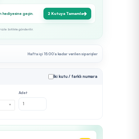
n hediyesine geçin.
2 Kutuya Tamamla
zle birlikte gönderilir.
Hafta içi 15:00’a kadar verilen siparişler
İki kutu / farklı numara
Adet