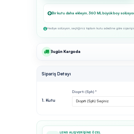
Bir kutu daha ekleyin, 360 ML büyük boy solüsyo
Hediye solüsyon, seçtiğiniz toplam kutu adedine göre siparişini
Bugün Kargoda
Sipariş Detayı
Dioprti (Sph) *
1. Kutu
Dioprti (Sph) Seçiniz
LENS ALIŞVERIŞINE ÖZEL