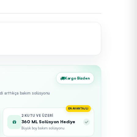
Kargo Bizden
edi arttıkça bakım solüsyonu
EN AVANTAJLI
2 KUTU VE ÜZERI
360 ML Solüsyon Hediye
Büyük boy bakım solüsyonu