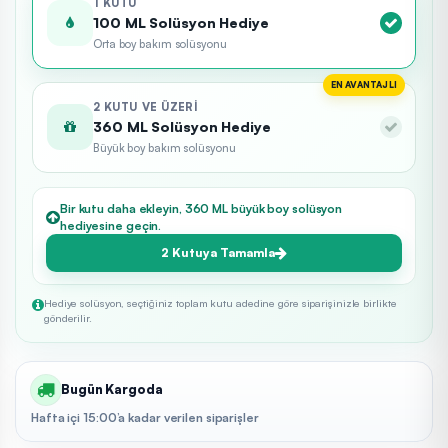
1 KUTU
100 ML Solüsyon Hediye
Orta boy bakım solüsyonu
EN AVANTAJLI
2 KUTU VE ÜZERI
360 ML Solüsyon Hediye
Büyük boy bakım solüsyonu
Bir kutu daha ekleyin, 360 ML büyük boy solüsyon
hediyesine geçin.
2 Kutuya Tamamla
Hediye solüsyon, seçtiğiniz toplam kutu adedine göre siparişinizle birlikte
gönderilir.
Bugün Kargoda
Hafta içi 15:00’a kadar verilen siparişler