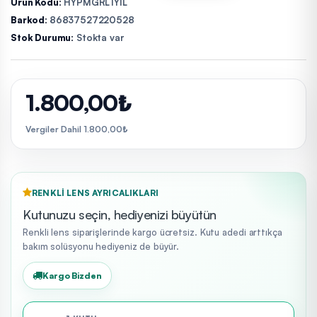
Ürün Kodu:
HYPMGRL1YIL
Barkod:
86837527220528
Stok Durumu:
Stokta var
1.800,00₺
Vergiler Dahil 1.800,00₺
RENKLI LENS AYRICALIKLARI
Kutunuzu seçin, hediyenizi büyütün
Renkli lens siparişlerinde kargo ücretsiz. Kutu adedi arttıkça
bakım solüsyonu hediyeniz de büyür.
Kargo Bizden