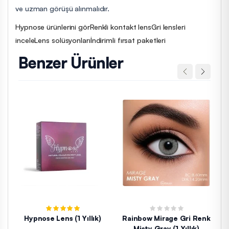
ve uzman görüşü alınmalıdır.
Hypnose ürünlerini gör
Renkli kontakt lens
Gri lensleri
incele
Lens solüsyonları
İndirimli fırsat paketleri
Benzer Ürünler
Hypnose Lens (1 Yıllık)
Rainbow Mirage Gri Renk
Ra
Misty Gray (1 Yıllık)