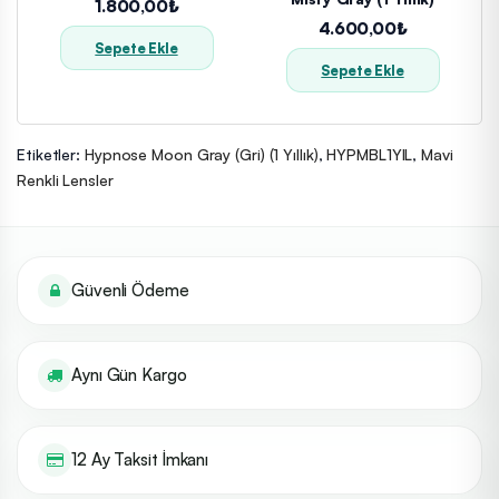
1.800,00₺
4.600,00₺
Sepete Ekle
Sepete Ekle
Etiketler:
Hypnose Moon Gray (Gri) (1 Yıllık)
,
HYPMBL1YIL
,
Mavi
Renkli Lensler
Güvenli Ödeme
Aynı Gün Kargo
12 Ay Taksit İmkanı