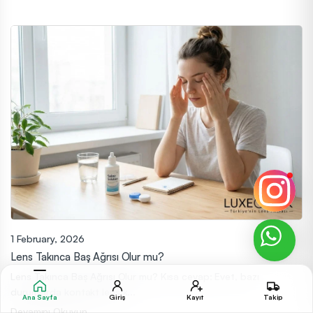
1 February, 2026
Lens Takınca Baş Ağrısı Olur mu?
Lens Takınca Baş Ağrısı Olur mu? Kısa cevap: Evet, bazı
durumlarda kontakt lens k...
Ana Sayfa
Giriş
Kayıt
Takip
Devamını Okuyun