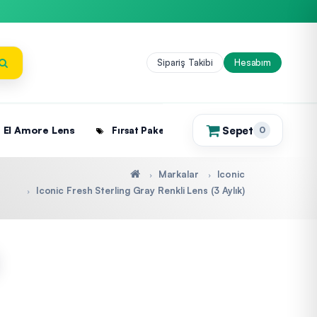
Sipariş Takibi
Hesabım
Sepet
El Amore Lens
Fırsat Paketleri
0
(0)
Markalar
Iconic
Iconic Fresh Sterling Gray Renkli Lens (3 Aylık)