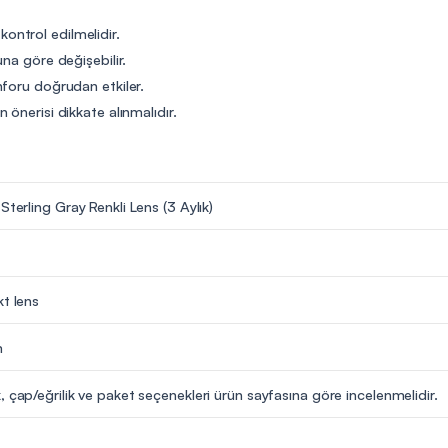
 kontrol edilmelidir.
na göre değişebilir.
nforu doğrudan etkiler.
önerisi dikkate alınmalıdır.
Sterling Gray Renkli Lens (3 Aylık)
kt lens
m
, çap/eğrilik ve paket seçenekleri ürün sayfasına göre incelenmelidir.