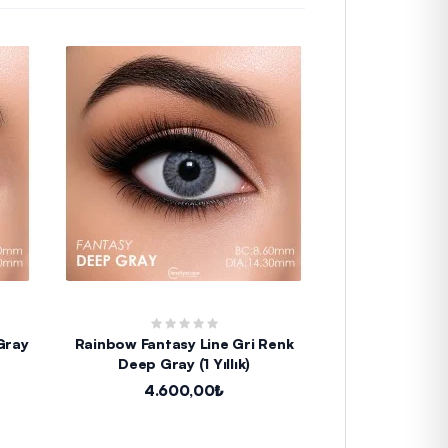
Gray
Rainbow Fantasy Line Gri Renk
Rainbow Lovely
Deep Gray (1 Yıllık)
(1 
4.600,00₺
4.6