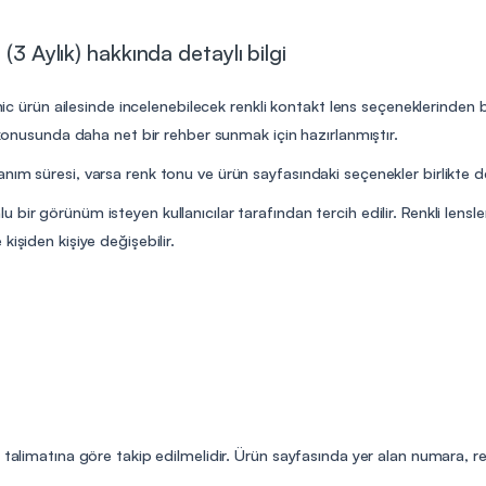
(3 Aylık) hakkında detaylı bilgi
nic ürün ailesinde incelenebilecek renkli kontakt lens seçeneklerinden bir
m konusunda daha net bir rehber sunmak için hazırlanmıştır.
ım süresi, varsa renk tonu ve ürün sayfasındaki seçenekler birlikte de
bir görünüm isteyen kullanıcılar tarafından tercih edilir. Renkli lensl
işiden kişiye değişebilir.
n talimatına göre takip edilmelidir. Ürün sayfasında yer alan numara, r