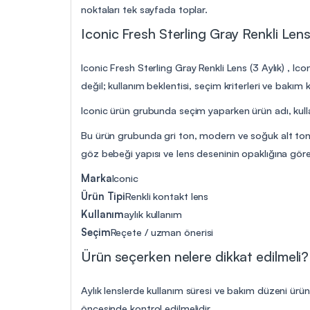
noktaları tek sayfada toplar.
Iconic Fresh Sterling Gray Renkli Lens 
Iconic Fresh Sterling Gray Renkli Lens (3 Aylık) , Ico
değil; kullanım beklentisi, seçim kriterleri ve bakı
Iconic ürün grubunda seçim yaparken ürün adı, kullan
Bu ürün grubunda gri ton, modern ve soğuk alt tonlu 
göz bebeği yapısı ve lens deseninin opaklığına göre k
Marka
Iconic
Ürün Tipi
Renkli kontakt lens
Kullanım
aylık kullanım
Seçim
Reçete / uzman önerisi
Ürün seçerken nelere dikkat edilmeli?
Aylık lenslerde kullanım süresi ve bakım düzeni ürü
öncesinde kontrol edilmelidir.