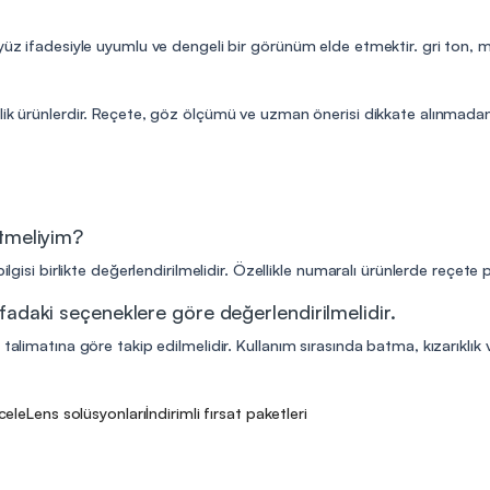
 yüz ifadesiyle uyumlu ve dengeli bir görünüm elde etmektir. gri ton,
lik ürünlerdir. Reçete, göz ölçümü ve uzman önerisi dikkate alınmadan 
etmeliyim?
ilgisi birlikte değerlendirilmelidir. Özellikle numaralı ürünlerde reçete
fadaki seçeneklere göre değerlendirilmelidir.
talimatına göre takip edilmelidir. Kullanım sırasında batma, kızarıklık v
ncele
Lens solüsyonları
İndirimli fırsat paketleri