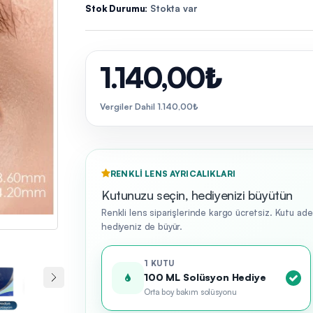
Stok Durumu:
Stokta var
1.140,00₺
Vergiler Dahil 1.140,00₺
RENKLI LENS AYRICALIKLARI
Kutunuzu seçin, hediyenizi büyütün
Renkli lens siparişlerinde kargo ücretsiz. Kutu ad
hediyeniz de büyür.
1 KUTU
100 ML Solüsyon Hediye
Orta boy bakım solüsyonu