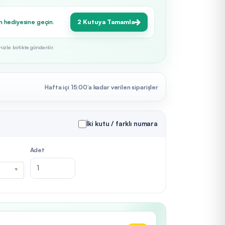
n hediyesine geçin.
2 Kutuya Tamamla
zle birlikte gönderilir.
Hafta içi 15:00’a kadar verilen siparişler
İki kutu / farklı numara
Adet