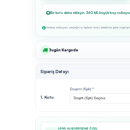
Bir kutu daha ekleyin, 360 ML büyük boy solüsyo
Hediye solüsyon, seçtiğiniz toplam kutu adedine göre siparişini
Bugün Kargoda
Sipariş Detayı
Dioprti (Sph) *
1. Kutu
Dioprti (Sph) Seçiniz
LENS ALIŞVERIŞINE ÖZEL