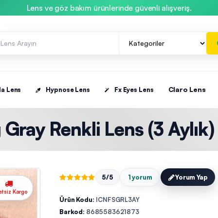
Lens ve göz bakım ürünlerinde güvenli alışveriş.
Claro Lens
la Lens
Hypnose Lens
Fx Eyes Lens
 Gray Renkli Lens (3 Aylık)
5/5
1 yorum
Yorum Yap
etsiz Kargo
Ürün Kodu:
ICNFSGRL3AY
Barkod:
8685583621873