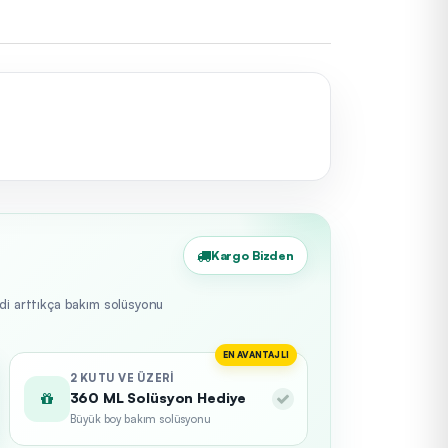
Kargo Bizden
edi arttıkça bakım solüsyonu
EN AVANTAJLI
2 KUTU VE ÜZERI
360 ML Solüsyon Hediye
Büyük boy bakım solüsyonu