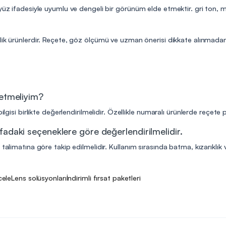
 yüz ifadesiyle uyumlu ve dengeli bir görünüm elde etmektir. gri ton,
lik ürünlerdir. Reçete, göz ölçümü ve uzman önerisi dikkate alınmadan 
 etmeliyim?
ilgisi birlikte değerlendirilmelidir. Özellikle numaralı ürünlerde reçete
fadaki seçeneklere göre değerlendirilmelidir.
talimatına göre takip edilmelidir. Kullanım sırasında batma, kızarıklık v
cele
Lens solüsyonları
İndirimli fırsat paketleri