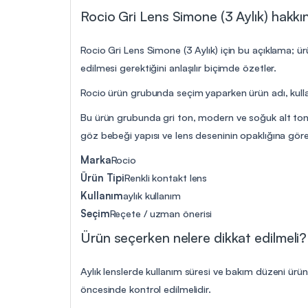
Rocio Gri Lens Simone (3 Aylık) hakkın
Rocio Gri Lens Simone (3 Aylık) için bu açıklama; ür
edilmesi gerektiğini anlaşılır biçimde özetler.
Rocio ürün grubunda seçim yaparken ürün adı, kullan
Bu ürün grubunda gri ton, modern ve soğuk alt tonlu 
göz bebeği yapısı ve lens deseninin opaklığına göre k
Marka
Rocio
Ürün Tipi
Renkli kontakt lens
Kullanım
aylık kullanım
Seçim
Reçete / uzman önerisi
Ürün seçerken nelere dikkat edilmeli?
Aylık lenslerde kullanım süresi ve bakım düzeni ürü
öncesinde kontrol edilmelidir.