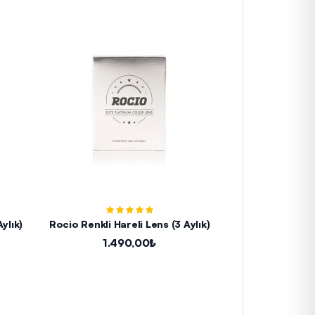
ylık)
Rocio Renkli Hareli Lens (3 Aylık)
Rocio Mavi Le
1.490,00₺
1.4