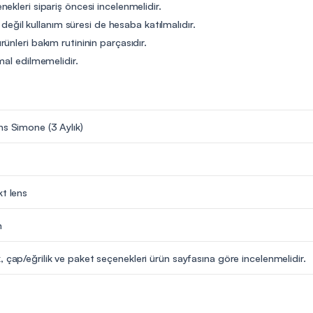
ekleri sipariş öncesi incelenmelidir.
t değil kullanım süresi de hesaba katılmalıdır.
ünleri bakım rutininin parçasıdır.
mal edilmemelidir.
ns Simone (3 Aylık)
kt lens
m
, çap/eğrilik ve paket seçenekleri ürün sayfasına göre incelenmelidir.