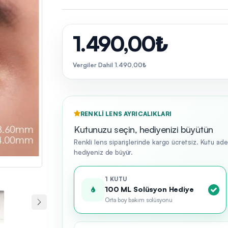
1.490,00₺
Vergiler Dahil 1.490,00₺
RENKLI LENS AYRICALIKLARI
Kutunuzu seçin, hediyenizi büyütün
Renkli lens siparişlerinde kargo ücretsiz. Kutu ad
hediyeniz de büyür.
1 KUTU
100 ML Solüsyon Hediye
Orta boy bakım solüsyonu