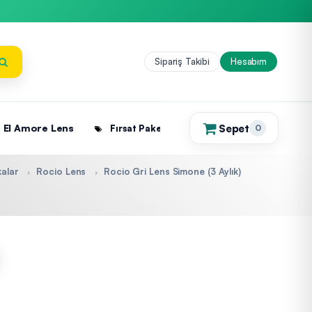
Sipariş Takibi
Hesabım
Sepet
El Amore Lens
Fırsat Paketleri
0
(0)
alar
Rocio Lens
Rocio Gri Lens Simone (3 Aylık)