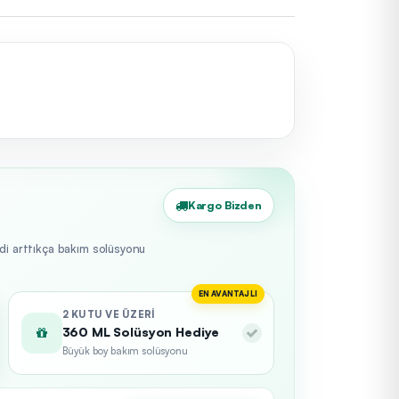
Kargo Bizden
edi arttıkça bakım solüsyonu
EN AVANTAJLI
2 KUTU VE ÜZERI
360 ML Solüsyon Hediye
Büyük boy bakım solüsyonu