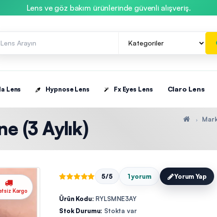
Lens ve göz bakım ürünlerinde güvenli alışveriş.
Claro Lens
la Lens
Hypnose Lens
Fx Eyes Lens
Mark
e (3 Aylık)
5/5
1 yorum
Yorum Yap
etsiz Kargo
Ürün Kodu:
RYLSMNE3AY
Stok Durumu:
Stokta var