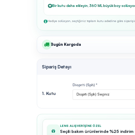
Bir kutu daha ekleyin, 360 ML büyük boy solüsyo
Hediye solüsyon, seçtiğiniz toplam kutu adedine göre siparişini
Bugün Kargoda
Sipariş Detayı
Dioprti (Sph) *
1. Kutu
Dioprti (Sph) Seçiniz
LENS ALIŞVERIŞINE ÖZEL
Seçili bakım ürünlerinde %25 indirim