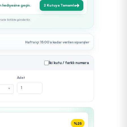
n hediyesine geçin.
2 Kutuya Tamamla
zle birlikte gönderilir.
Hafta içi 15:00’a kadar verilen siparişler
İki kutu / farklı numara
Adet
%25