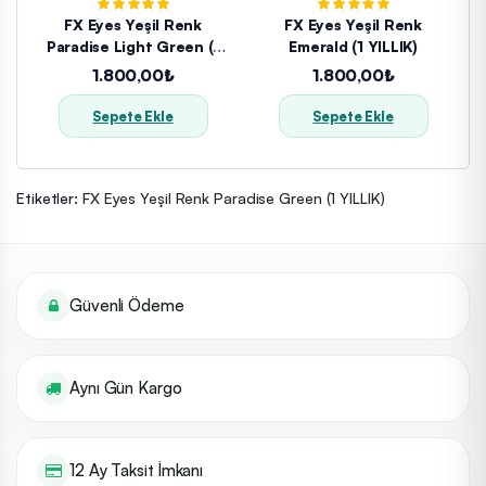
FX Eyes Yeşil Renk
FX Eyes Yeşil Renk
Paradise Light Green (1
Emerald (1 YILLIK)
YILLIK)
1.800,00₺
1.800,00₺
Sepete Ekle
Sepete Ekle
Etiketler:
FX Eyes Yeşil Renk Paradise Green (1 YILLIK)
Güvenli Ödeme
Aynı Gün Kargo
12 Ay Taksit İmkanı