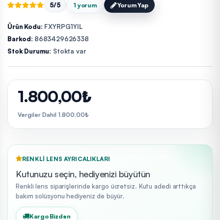
5/5
1 yorum
Yorum Yap
Ürün Kodu:
FXYRPG1YIL
Barkod:
8683429626338
Stok Durumu:
Stokta var
1.800,00₺
Vergiler Dahil 1.800,00₺
RENKLI LENS AYRICALIKLARI
Kutunuzu seçin, hediyenizi büyütün
Renkli lens siparişlerinde kargo ücretsiz. Kutu adedi arttıkça
bakım solüsyonu hediyeniz de büyür.
Kargo Bizden