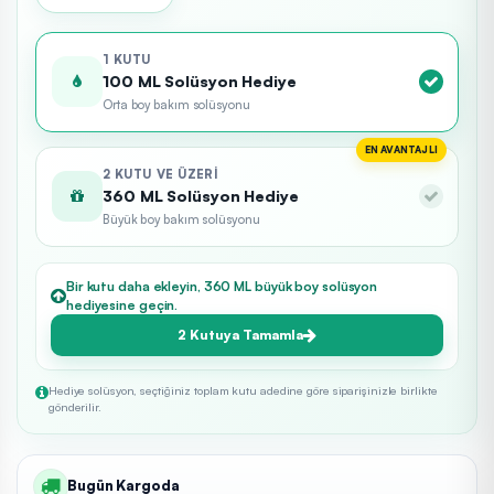
1 KUTU
100 ML Solüsyon Hediye
Orta boy bakım solüsyonu
EN AVANTAJLI
2 KUTU VE ÜZERI
360 ML Solüsyon Hediye
Büyük boy bakım solüsyonu
Bir kutu daha ekleyin, 360 ML büyük boy solüsyon
hediyesine geçin.
2 Kutuya Tamamla
Hediye solüsyon, seçtiğiniz toplam kutu adedine göre siparişinizle birlikte
gönderilir.
Bugün Kargoda