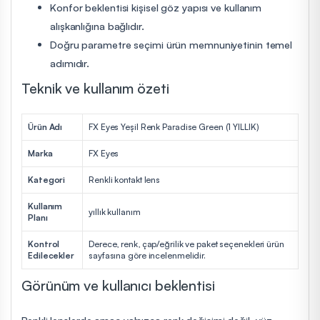
Konfor beklentisi kişisel göz yapısı ve kullanım
alışkanlığına bağlıdır.
Doğru parametre seçimi ürün memnuniyetinin temel
adımıdır.
Teknik ve kullanım özeti
Ürün Adı
FX Eyes Yeşil Renk Paradise Green (1 YILLIK)
Marka
FX Eyes
Kategori
Renkli kontakt lens
Kullanım
yıllık kullanım
Planı
Kontrol
Derece, renk, çap/eğrilik ve paket seçenekleri ürün
Edilecekler
sayfasına göre incelenmelidir.
Görünüm ve kullanıcı beklentisi
Renkli lenslerde amaç yalnızca renk değişimi değil, yüz