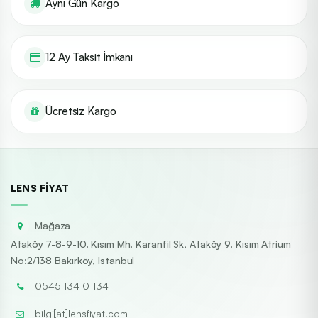
Aynı Gün Kargo
12 Ay Taksit İmkanı
Ücretsiz Kargo
LENS FIYAT
Mağaza
Ataköy 7-8-9-10. Kısım Mh. Karanfil Sk, Ataköy 9. Kısım Atrium
No:2/138 Bakırköy, İstanbul
0545 134 0 134
bilgi[at]lensfiyat.com