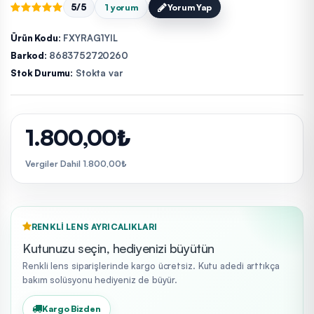
5/5
1 yorum
Yorum Yap
Ürün Kodu:
FXYRAG1YIL
Barkod:
8683752720260
Stok Durumu:
Stokta var
1.800,00₺
Vergiler Dahil 1.800,00₺
RENKLI LENS AYRICALIKLARI
Kutunuzu seçin, hediyenizi büyütün
Renkli lens siparişlerinde kargo ücretsiz. Kutu adedi arttıkça
bakım solüsyonu hediyeniz de büyür.
Kargo Bizden