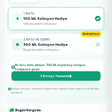
1 KUTU
100 ML Solüsyon Hediye
Orta boy bakım solüsyonu
EN AVANTAJLI
2 KUTU VE ÜZERI
360 ML Solüsyon Hediye
Büyük boy bakım solüsyonu
Bir kutu daha ekleyin, 360 ML büyük boy solüsyon
hediyesine geçin.
2 Kutuya Tamamla
Hediye solüsyon, seçtiğiniz toplam kutu adedine göre siparişinizle birlikte
gönderilir.
Bugün Kargoda