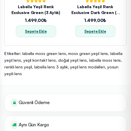
Labella Yeşil Renk
Labella Yeşil Renk
Exclusive Green (3 Aylık)
Exclusive Dark Green (3
Aylık)
1.499,00₺
1.499,00₺
Sepete Ekle
Sepete Ekle
Etiketler:
labella moss green lens
,
moss green yeşil lens
,
labella
yeşil lens
,
yeşil kontakt lens
,
doğal yeşil lens
,
labella moss lens
,
renkli lens yeşil
,
labella lens 3 aylık
,
yeşil lens modelleri
,
yosun
yeşili lens
Güvenli Ödeme
Aynı Gün Kargo