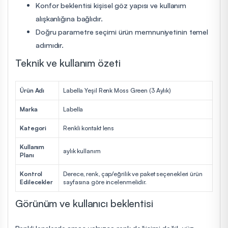
Konfor beklentisi kişisel göz yapısı ve kullanım
alışkanlığına bağlıdır.
Doğru parametre seçimi ürün memnuniyetinin temel
adımıdır.
Teknik ve kullanım özeti
Ürün Adı
Labella Yeşil Renk Moss Green (3 Aylık)
Marka
Labella
Kategori
Renkli kontakt lens
Kullanım
aylık kullanım
Planı
Kontrol
Derece, renk, çap/eğrilik ve paket seçenekleri ürün
Edilecekler
sayfasına göre incelenmelidir.
Görünüm ve kullanıcı beklentisi
Renkli lenslerde amaç yalnızca renk değişimi değil, yüz