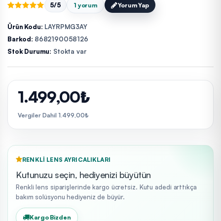
5/5
1 yorum
Yorum Yap
Ürün Kodu:
LAYRPMG3AY
Barkod:
8682190058126
Stok Durumu:
Stokta var
1.499,00₺
Vergiler Dahil 1.499,00₺
RENKLI LENS AYRICALIKLARI
Kutunuzu seçin, hediyenizi büyütün
Renkli lens siparişlerinde kargo ücretsiz. Kutu adedi arttıkça
bakım solüsyonu hediyeniz de büyür.
Kargo Bizden