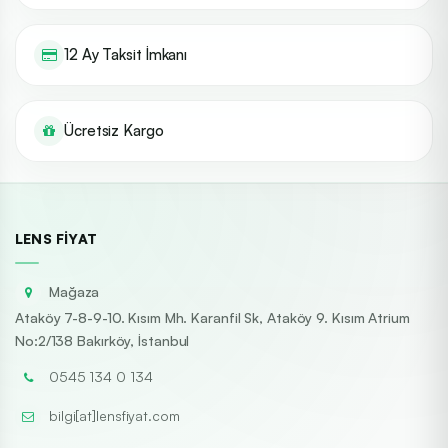
12 Ay Taksit İmkanı
Ücretsiz Kargo
LENS FIYAT
Mağaza
Ataköy 7-8-9-10. Kısım Mh. Karanfil Sk, Ataköy 9. Kısım Atrium
No:2/138 Bakırköy, İstanbul
0545 134 0 134
bilgi[at]lensfiyat.com