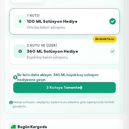
1 KUTU
100 ML Solüsyon Hediye
Orta boy bakım solüsyonu
EN AVANTAJLI
2 KUTU VE ÜZERI
360 ML Solüsyon Hediye
Büyük boy bakım solüsyonu
Bir kutu daha ekleyin, 360 ML büyük boy solüsyon
hediyesine geçin.
2 Kutuya Tamamla
Hediye solüsyon, seçtiğiniz toplam kutu adedine göre siparişinizle birlikte
gönderilir.
Bugün Kargoda