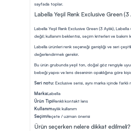
sayfada toplar.
Labella Yeşil Renk Exclusive Green (3 A
Labella Yeşil Renk Exclusive Green (3 Aylık), Labella 
değil; kullanım beklentisi, seçim kriterleri ve bakı
Labella ürünleri renk seçeneği genişliği ve seri çeşitl
değerlendirmek gerekir.
Bu ürün grubunda yeşil ton, doğal göz rengiyle uyum
bebeği yapısı ve lens deseninin opaklığına göre kişid
Seri notu:
Exclusive serisi, aynı marka içinde farklı 
Marka
Labella
Ürün Tipi
Renkli kontakt lens
Kullanım
aylık kullanım
Seçim
Reçete / uzman önerisi
Ürün seçerken nelere dikkat edilmeli?