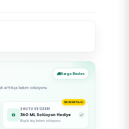
Kargo Bizden
edi arttıkça bakım solüsyonu
EN AVANTAJLI
2 KUTU VE ÜZERI
360 ML Solüsyon Hediye
Büyük boy bakım solüsyonu