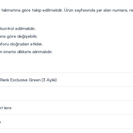
n talimatına göre takip edilmelidir. Ürün sayfasında yer alan numara, r
 kontrol edilmelidir.
na göre değişebilir.
nforu doğrudan etkiler.
önerisi dikkate alınmalıdır.
 Renk Exclusive Green (3 Aylık)
kt lens
m