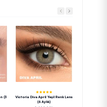
n (3
Victoria Diva April Yeşil Renk Lens
Iconic Fresh Gr
(6 Aylık)
A