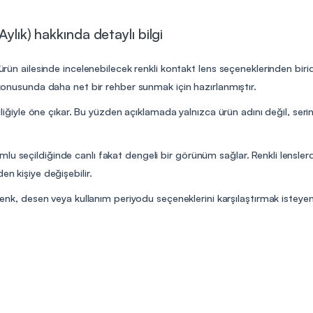
ylık) hakkında detaylı bilgi
ürün ailesinde incelenebilecek renkli kontakt lens seçeneklerinden biridi
m konusunda daha net bir rehber sunmak için hazırlanmıştır.
iliğiyle öne çıkar. Bu yüzden açıklamada yalnızca ürün adını değil, serini
lu seçildiğinde canlı fakat dengeli bir görünüm sağlar. Renkli lensler
en kişiye değişebilir.
renk, desen veya kullanım periyodu seçeneklerini karşılaştırmak isteyen ku