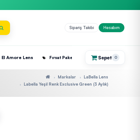
Sipariş Takibi
Hesabım
Sepet
El Amore Lens
Fırsat Paketleri
0
(0)
Markalar
LaBella Lens
Labella Yeşil Renk Exclusive Green (3 Aylık)