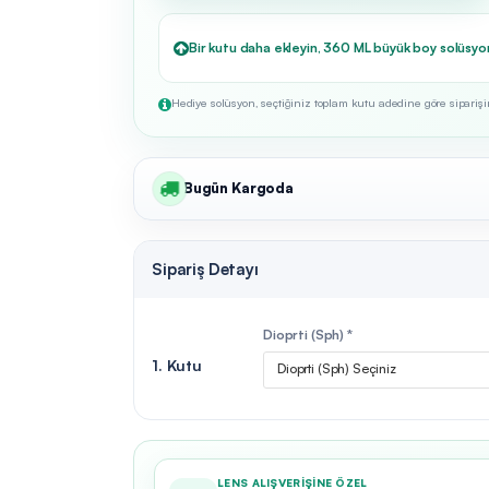
Bir kutu daha ekleyin, 360 ML büyük boy solüsyo
Hediye solüsyon, seçtiğiniz toplam kutu adedine göre siparişini
Bugün Kargoda
Sipariş Detayı
Dioprti (Sph) *
1. Kutu
Dioprti (Sph) Seçiniz
LENS ALIŞVERIŞINE ÖZEL