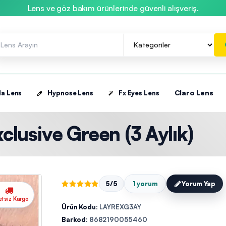
Lens ve göz bakım ürünlerinde güvenli alışveriş.
Claro Lens
la Lens
Hypnose Lens
Fx Eyes Lens
xclusive Green (3 Aylık)
5/5
1 yorum
Yorum Yap
etsiz Kargo
Ürün Kodu:
LAYREXG3AY
Barkod:
8682190055460