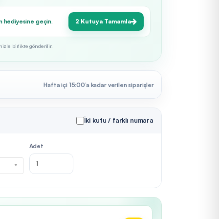
n hediyesine geçin.
2 Kutuya Tamamla
zle birlikte gönderilir.
Hafta içi 15:00’a kadar verilen siparişler
İki kutu / farklı numara
Adet