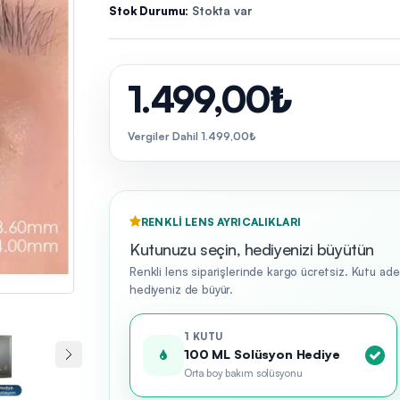
Stok Durumu:
Stokta var
1.499,00₺
Vergiler Dahil 1.499,00₺
RENKLI LENS AYRICALIKLARI
Kutunuzu seçin, hediyenizi büyütün
Renkli lens siparişlerinde kargo ücretsiz. Kutu ad
hediyeniz de büyür.
1 KUTU
100 ML Solüsyon Hediye
Orta boy bakım solüsyonu