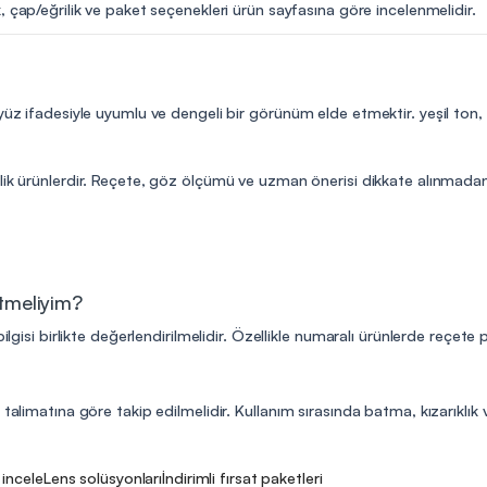
, çap/eğrilik ve paket seçenekleri ürün sayfasına göre incelenmelidir.
 yüz ifadesiyle uyumlu ve dengeli bir görünüm elde etmektir. yeşil ton,
lik ürünlerdir. Reçete, göz ölçümü ve uzman önerisi dikkate alınmadan 
etmeliyim?
ilgisi birlikte değerlendirilmelidir. Özellikle numaralı ürünlerde reçete
talimatına göre takip edilmelidir. Kullanım sırasında batma, kızarıklık v
i incele
Lens solüsyonları
İndirimli fırsat paketleri