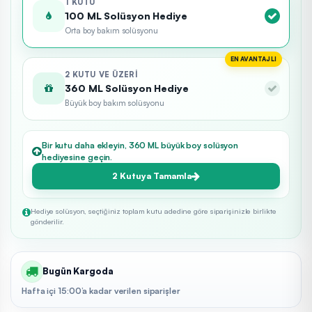
1 KUTU
100 ML Solüsyon Hediye
Orta boy bakım solüsyonu
EN AVANTAJLI
2 KUTU VE ÜZERI
360 ML Solüsyon Hediye
Büyük boy bakım solüsyonu
Bir kutu daha ekleyin, 360 ML büyük boy solüsyon
hediyesine geçin.
2 Kutuya Tamamla
Hediye solüsyon, seçtiğiniz toplam kutu adedine göre siparişinizle birlikte
gönderilir.
Bugün Kargoda
Hafta içi 15:00’a kadar verilen siparişler