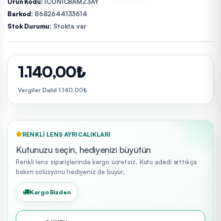
Ürün Kodu:
ICONICBAMZ3AY
Barkod:
8682644133614
Stok Durumu:
Stokta var
1.140,00₺
Vergiler Dahil 1.140,00₺
RENKLI LENS AYRICALIKLARI
Kutunuzu seçin, hediyenizi büyütün
Renkli lens siparişlerinde kargo ücretsiz. Kutu adedi arttıkça
bakım solüsyonu hediyeniz de büyür.
Kargo Bizden