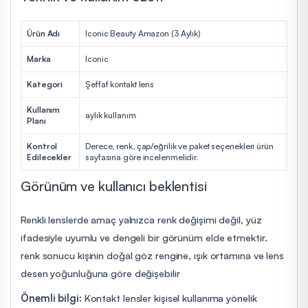
Ürün Adı
Iconic Beauty Amazon (3 Aylık)
Marka
Iconic
Kategori
Şeffaf kontakt lens
Kullanım
aylık kullanım
Planı
Kontrol
Derece, renk, çap/eğrilik ve paket seçenekleri ürün
Edilecekler
sayfasına göre incelenmelidir.
Görünüm ve kullanıcı beklentisi
Renkli lenslerde amaç yalnızca renk değişimi değil, yüz
ifadesiyle uyumlu ve dengeli bir görünüm elde etmektir.
renk sonucu kişinin doğal göz rengine, ışık ortamına ve lens
desen yoğunluğuna göre değişebilir
Önemli bilgi:
Kontakt lensler kişisel kullanıma yönelik