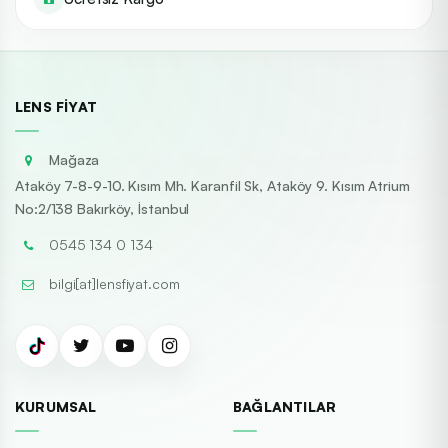
LENS FIYAT
Mağaza
Ataköy 7-8-9-10. Kısım Mh. Karanfil Sk, Ataköy 9. Kısım Atrium
No:2/138 Bakırköy, İstanbul
0545 134 0 134
bilgi[at]lensfiyat.com
KURUMSAL
BAĞLANTILAR