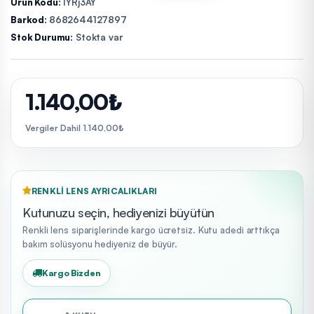
Ürün Kodu:
IYRj3AY
Barkod:
8682644127897
Stok Durumu:
Stokta var
1.140,00₺
Vergiler Dahil 1.140,00₺
RENKLI LENS AYRICALIKLARI
Kutunuzu seçin, hediyenizi büyütün
Renkli lens siparişlerinde kargo ücretsiz. Kutu adedi arttıkça
bakım solüsyonu hediyeniz de büyür.
Kargo Bizden