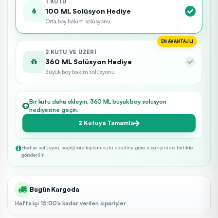
1 KUTU
100 ML Solüsyon Hediye
Orta boy bakım solüsyonu
EN AVANTAJLI
2 KUTU VE ÜZERI
360 ML Solüsyon Hediye
Büyük boy bakım solüsyonu
Bir kutu daha ekleyin, 360 ML büyük boy solüsyon
hediyesine geçin.
2 Kutuya Tamamla
Hediye solüsyon, seçtiğiniz toplam kutu adedine göre siparişinizle birlikte
gönderilir.
Bugün Kargoda
Hafta içi 15:00’a kadar verilen siparişler