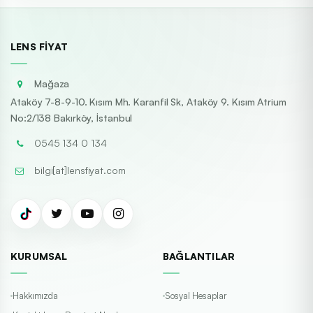
LENS FIYAT
Mağaza
Ataköy 7-8-9-10. Kısım Mh. Karanfil Sk, Ataköy 9. Kısım Atrium
No:2/138 Bakırköy, İstanbul
0545 134 0 134
bilgi[at]lensfiyat.com
KURUMSAL
BAĞLANTILAR
Hakkımızda
Sosyal Hesaplar