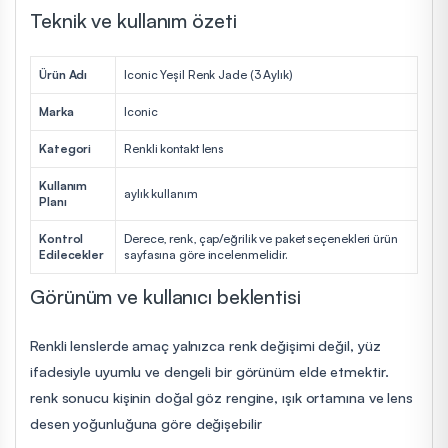
Teknik ve kullanım özeti
Ürün Adı
Iconic Yeşil Renk Jade (3 Aylık)
Marka
Iconic
Kategori
Renkli kontakt lens
Kullanım
aylık kullanım
Planı
Kontrol
Derece, renk, çap/eğrilik ve paket seçenekleri ürün
Edilecekler
sayfasına göre incelenmelidir.
Görünüm ve kullanıcı beklentisi
Renkli lenslerde amaç yalnızca renk değişimi değil, yüz
ifadesiyle uyumlu ve dengeli bir görünüm elde etmektir.
renk sonucu kişinin doğal göz rengine, ışık ortamına ve lens
desen yoğunluğuna göre değişebilir