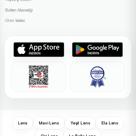
Bülten Aboneliği
Ürün İadesi
Lens
Mavi Lens
Yeşil Lens
Ela Lens
Gri Lens
La Bella Lens