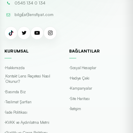
0545 134 0 134
bilgi[at]lensfiyat.com
KURUMSAL
BAĞLANTILAR
Hakkımızda
Sosyal Hesaplar
Kontakt Lens Reçetesi Nasıl
Hediye Çeki
Okunur?
Kampanyalar
Basında Biz
Site Haritası
Teslimat Şartları
İletişim
İade Politikası
KVKK ve Aydınlatma Metni
Gizlilik ve Çerez Politikası