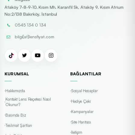
Ataköy 7-8-9-10. Kısım Mh. Karanfil Sk, Ataköy 9. Kısım Atrium
No:2/138 Bakırköy, İstanbul
0545 134 0 134
bilgi[at]lensfiyat.com
KURUMSAL
BAĞLANTILAR
Hakkımızda
Sosyal Hesaplar
Kontakt Lens Reçetesi Nasıl
Hediye Çeki
Okunur?
Kampanyalar
Basında Biz
Site Haritası
Teslimat Şartları
İletişim