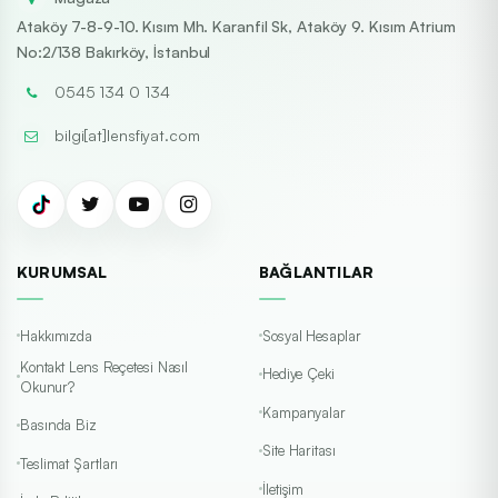
fiyatlı hem de güvenilir alışverişin adresidir. Popüler
Ataköy 7-8-9-10. Kısım Mh. Karanfil Sk, Ataköy 9. Kısım Atrium
markaların aylık ve yıllık lens çeşitleri için geçerli olan
No:2/138 Bakırköy, İstanbul
kampanyalardan yararlanarak, göz sağlığınızı korurken
0545 134 0 134
cebinizi de düşünün.
Neden Fırsat Paketlerini Tercih
bilgi[at]lensfiyat.com
Etmelisiniz?
2’li lens paketlerinde
%20 – %40’a varan indirimler
Tüm ürünlerde
solüsyon hediyesi
Sevilen markalarda uzun süreli kullanım avantajı
KURUMSAL
BAĞLANTILAR
Bütçe dostu ve güvenilir alışveriş
Hemen
indirimli lens paketleri
inceleyin, Lensfiyat.com
Hakkımızda
Sosyal Hesaplar
güvencesiyle siparişinizi verin!
Kontakt Lens Reçetesi Nasıl
Hediye Çeki
Okunur?
Kampanyalar
Basında Biz
Site Haritası
Teslimat Şartları
İletişim