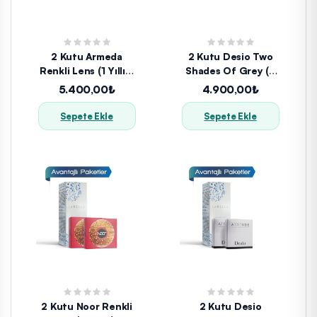
2 Kutu Armeda
2 Kutu Desio Two
Renkli Lens (1 Yıllık)
Shades Of Grey (3
+ Solüsyon
Aylık) + Solüsyon
5.400,00₺
4.900,00₺
Sepete Ekle
Sepete Ekle
2 Kutu Noor Renkli
2 Kutu Desio