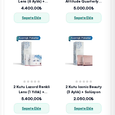
Lens (6 Aylık) +
Attitude Quarterly 2
Solüsyon
Tone (3 Aylık) +
4.400,00₺
5.000,00₺
Solüsyon
Sepete Ekle
Sepete Ekle
2 Kutu Lazord Renkli
2 Kutu Iconic Beauty
Lens (1 Yıllık) +
(3 Aylık) + Solüsyon
Solüsyon
5.400,00₺
2.050,00₺
Sepete Ekle
Sepete Ekle