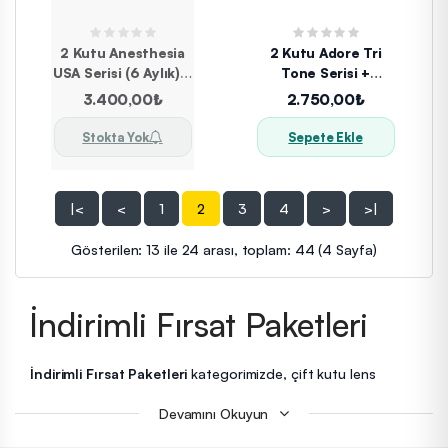
2 Kutu Anesthesia
2 Kutu Adore Tri
USA Serisi (6 Aylık) +
Tone Serisi +
Solüsyon
Solüsyon
3.400,00₺
2.750,00₺
Stokta Yok
Sepete Ekle
|<
<
1
2
3
4
>
>|
Gösterilen: 13 ile 24 arası, toplam: 44 (4 Sayfa)
İndirimli Fırsat Paketleri
İndirimli Fırsat Paketleri
kategorimizde, çift kutu lens
alımlarında %20’den %40’a varan avantajlı indirimler sizi
Devamını Okuyun
bekliyor. Tüm paketlerimizde
lens solüsyonu hediye
olarak
gönderilmektedir. Böylece hem daha uygun fiyata daha