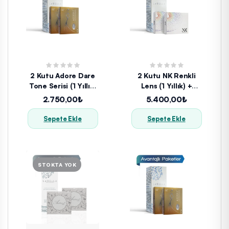
2 Kutu Adore Dare
2 Kutu NK Renkli
Tone Serisi (1 Yıllık)
Lens (1 Yıllık) +
+ Solüsyon
Solüsyon
2.750,00₺
5.400,00₺
Sepete Ekle
Sepete Ekle