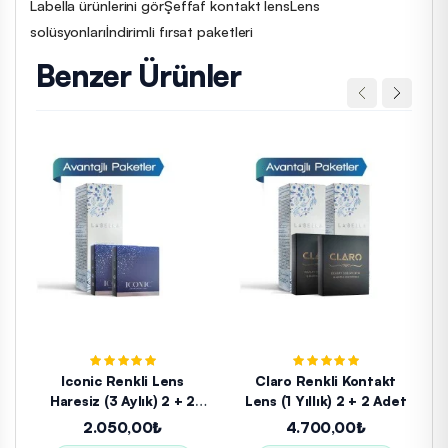
Labella ürünlerini gör
Şeffaf kontakt lens
Lens
solüsyonları
İndirimli fırsat paketleri
Benzer Ürünler
Iconic Renkli Lens
Claro Renkli Kontakt
Haresiz (3 Aylık) 2 + 2
Lens (1 Yıllık) 2 + 2 Adet
Adet
2.050,00₺
4.700,00₺