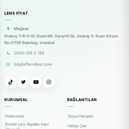
LENS FIYAT
Mağaza
Ataköy 7-8-9-10. Kısım Mh. Karanfil Sk, Ataköy 9. Kısım Atrium
No:2/138 Bakırköy, İstanbul
0545 134 0 134
bilgi[at]lensfiyat.com
KURUMSAL
BAĞLANTILAR
Hakkımızda
Sosyal Hesaplar
Kontakt Lens Reçetesi Nasıl
Hediye Çeki