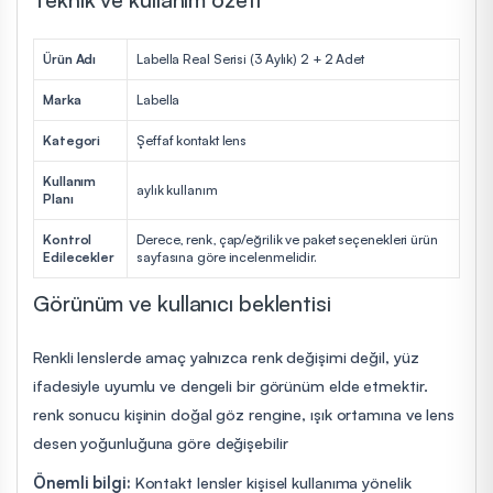
Ürün Adı
Labella Real Serisi (3 Aylık) 2 + 2 Adet
Marka
Labella
Kategori
Şeffaf kontakt lens
Kullanım
aylık kullanım
Planı
Kontrol
Derece, renk, çap/eğrilik ve paket seçenekleri ürün
Edilecekler
sayfasına göre incelenmelidir.
Görünüm ve kullanıcı beklentisi
Renkli lenslerde amaç yalnızca renk değişimi değil, yüz
ifadesiyle uyumlu ve dengeli bir görünüm elde etmektir.
renk sonucu kişinin doğal göz rengine, ışık ortamına ve lens
desen yoğunluğuna göre değişebilir
Önemli bilgi:
Kontakt lensler kişisel kullanıma yönelik