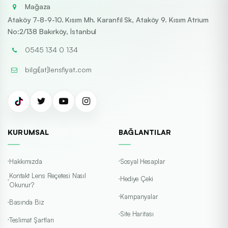
Mağaza
Ataköy 7-8-9-10. Kısım Mh. Karanfil Sk, Ataköy 9. Kısım Atrium
No:2/138 Bakırköy, İstanbul
0545 134 0 134
bilgi[at]lensfiyat.com
KURUMSAL
BAĞLANTILAR
Hakkımızda
Sosyal Hesaplar
Kontakt Lens Reçetesi Nasıl
Hediye Çeki
Okunur?
Kampanyalar
Basında Biz
Site Haritası
Teslimat Şartları