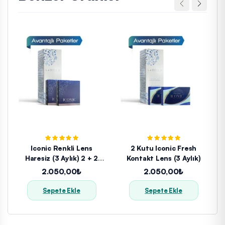
Iconic Renkli Lens
2 Kutu Iconic Fresh
Haresiz (3 Aylık) 2 + 2
Kontakt Lens (3 Aylık)
Adet
2.050,00₺
2.050,00₺
Sepete Ekle
Sepete Ekle