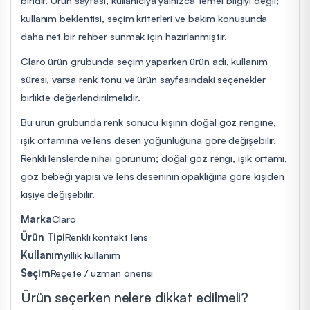
biridir. Ürün sayfası, kullanıcıya yalnızca temel bilgiyi değil;
kullanım beklentisi, seçim kriterleri ve bakım konusunda
daha net bir rehber sunmak için hazırlanmıştır.
Claro ürün grubunda seçim yaparken ürün adı, kullanım
süresi, varsa renk tonu ve ürün sayfasındaki seçenekler
birlikte değerlendirilmelidir.
Bu ürün grubunda renk sonucu kişinin doğal göz rengine,
ışık ortamına ve lens desen yoğunluğuna göre değişebilir.
Renkli lenslerde nihai görünüm; doğal göz rengi, ışık ortamı,
göz bebeği yapısı ve lens deseninin opaklığına göre kişiden
kişiye değişebilir.
Marka
Claro
Ürün Tipi
Renkli kontakt lens
Kullanım
yıllık kullanım
Seçim
Reçete / uzman önerisi
Ürün seçerken nelere dikkat edilmeli?