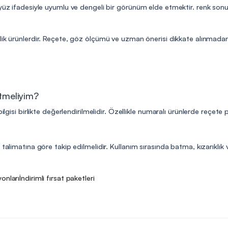
 yüz ifadesiyle uyumlu ve dengeli bir görünüm elde etmektir. renk sonu
lik ürünlerdir. Reçete, göz ölçümü ve uzman önerisi dikkate alınmadan 
etmeliyim?
ilgisi birlikte değerlendirilmelidir. Özellikle numaralı ürünlerde reçete
talimatına göre takip edilmelidir. Kullanım sırasında batma, kızarıklık v
onları
İndirimli fırsat paketleri