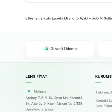
Etiketler:
2 Kutu Labella Milano (3 Aylık) + 360 Ml Sol
Güvenli Ödeme
LENS FIYAT
KURUMS
Mağaza
Hakkımızd
Ataköy 7-8-9-10. Kısım Mh. Karanfil
Kontakt L
Sk, Ataköy 9. Kısım Atrium No:2/138
Nasıl Oku
Bakırköy, İstanbul