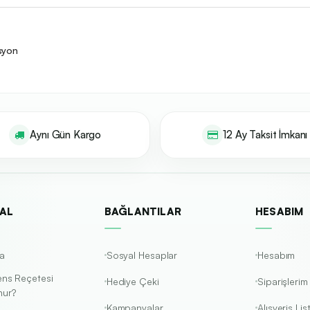
üsyon
Aynı Gün Kargo
12 Ay Taksit İmkanı
AL
BAĞLANTILAR
HESABIM
a
Sosyal Hesaplar
Hesabım
ens Reçetesi
Hediye Çeki
Siparişlerim
nur?
Kampanyalar
Alışveriş Li