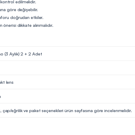
 kontrol edilmelidir.
na göre değişebilir.
nforu doğrudan etkiler.
önerisi dikkate alınmalıdır.
no (3 Aylık) 2 + 2 Adet
kt lens
m
, çap/eğrilik ve paket seçenekleri ürün sayfasına göre incelenmelidir.