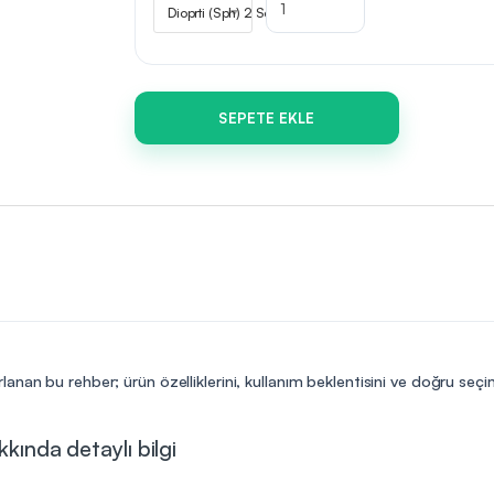
Dioprti (Sph) 2 Seçiniz
SEPETE EKLE
lanan bu rehber; ürün özelliklerini, kullanım beklentisini ve doğru seç
kında detaylı bilgi