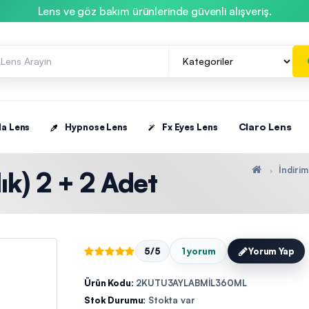
Lens ve göz bakım ürünlerinde güvenli alışveriş.
Claro Lens
la Lens
Hypnose Lens
Fx Eyes Lens
İndirim
ık) 2 + 2 Adet
5/5
1 yorum
Yorum Yap
Ürün Kodu:
2KUTU3AYLABMİL360ML
Stok Durumu:
Stokta var