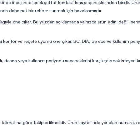
esinde incelenebilecek şeffaf kontakt lens seçeneklerinden biridir. Ürün 
unda daha net bir rehber sunmak için hazırlanmıştır.
iliğiyle öne çıkar. Bu yüzden açıklamada yalnızca ürün adını değil, serini
 konfor ve reçete uyumu öne çıkar. BC, DIA, derece ve kullanım peri
k, desen veya kullanım periyodu seçeneklerini karşılaştırmak isteyen kulla
n talimatına göre takip edilmelidir. Ürün sayfasında yer alan numara, r