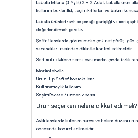
Labella Milano (3 Aylık) 2 + 2 Adet, Labella ürün ail
kullanım beklentisi, seçim kriterleri ve bakım konus
Labella ürünleri renk seçeneği genişliği ve seri çeşitl
değerlendirmek gerekir.
Şeffaf lenslerde görünümden çok net görüş, gün içi
seçenekler üzerinden dikkatle kontrol edilmelidir.
Seri notu:
Milano serisi, aynı marka içinde farklı ren
Marka
Labella
Ürün Tipi
Şeffaf kontakt lens
Kullanım
aylık kullanım
Seçim
Reçete / uzman önerisi
Ürün seçerken nelere dikkat edilmeli?
Aylık lenslerde kullanım süresi ve bakım düzeni ürü
öncesinde kontrol edilmelidir.