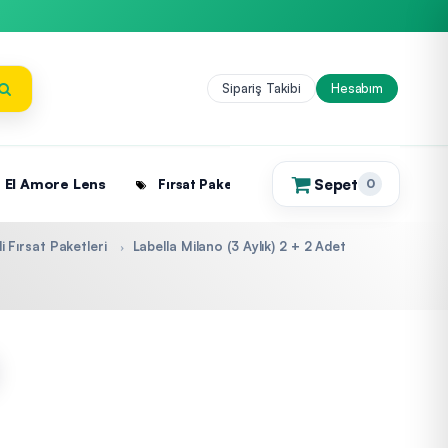
Sipariş Takibi
Hesabım
Sepet
El Amore Lens
Fırsat Paketleri
0
(0)
li Fırsat Paketleri
Labella Milano (3 Aylık) 2 + 2 Adet