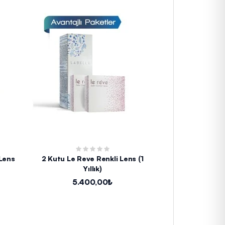
 Lens
2 Kutu Le Reve Renkli Lens (1
2 Kutu Lezza
Yıllık)
Aylık) 
5.400,00₺
2.4