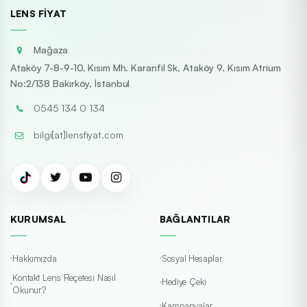
LENS FIYAT
Mağaza
Ataköy 7-8-9-10. Kısım Mh. Karanfil Sk, Ataköy 9. Kısım Atrium
No:2/138 Bakırköy, İstanbul
0545 134 0 134
bilgi[at]lensfiyat.com
KURUMSAL
BAĞLANTILAR
Hakkımızda
Sosyal Hesaplar
Kontakt Lens Reçetesi Nasıl
Hediye Çeki
Okunur?
Kampanyalar