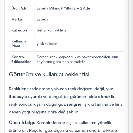
Ürün Adı
Labella Milano (1 Yıllık) 2 + 2 Adet
Marka
Labella
Kategori
Şeffaf kontakt lens
Kullanım
yıllık kullanım
Planı
Kontrol
Derece, renk, çap/eğrilik ve paket seçenekleri ürün
Edilecekler
sayfasına göre incelenmelidir.
Görünüm ve kullanıcı beklentisi
Renkli lenslerde amaç yalnızca renk değişimi değil, yüz
ifadesiyle uyumlu ve dengeli bir görünüm elde etmektir.
renk sonucu kişinin doğal göz rengine, ışık ortamına ve lens
desen yoğunluğuna göre değişebilir
Önemli bilgi:
Kontakt lensler kişisel kullanıma yönelik
ürünlerdir. Reçete, göz ölçümü ve uzman önerisi dikkate