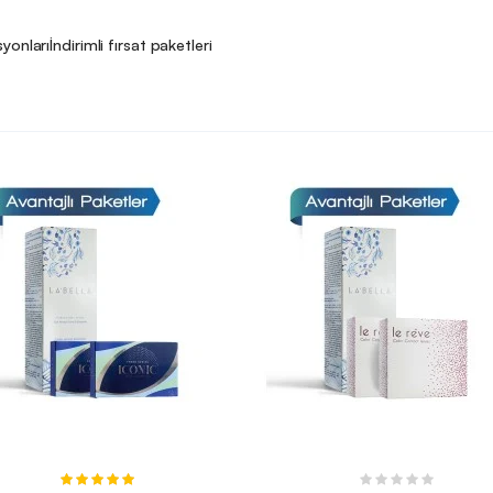
syonları
İndirimli fırsat paketleri