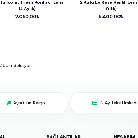
tu Iconic Fresh Kontakt Lens
2 Kutu Le Reve Renkli Lens 
(3 Aylık)
Yıllık)
2.050,00₺
5.400,00₺
 + 360ml Solüsyon
Aynı Gün Kargo
12 Ay Taksit İmkanı
AL
BAĞLANTILAR
HESABIM