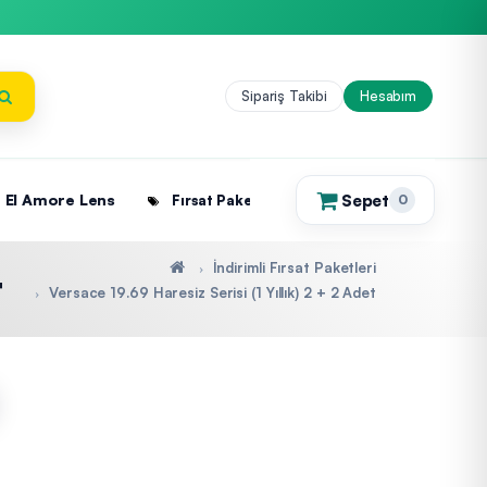
Sipariş Takibi
Hesabım
Sepet
El Amore Lens
Fırsat Paketleri
0
(0)
İndirimli Fırsat Paketleri
t
Versace 19.69 Haresiz Serisi (1 Yıllık) 2 + 2 Adet