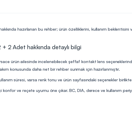
hakkında hazırlanan bu rehber; ürün özelliklerini, kullanım beklentisini
 2 + 2 Adet hakkında detaylı bilgi
ersace ürün ailesinde incelenebilecek şeffaf kontakt lens seçeneklerinde
ve bakım konusunda daha net bir rehber sunmak için hazırlanmıştır.
anım süresi, varsa renk tonu ve ürün sayfasındaki seçenekler birlikte 
 konfor ve reçete uyumu öne çıkar. BC, DIA, derece ve kullanım peri