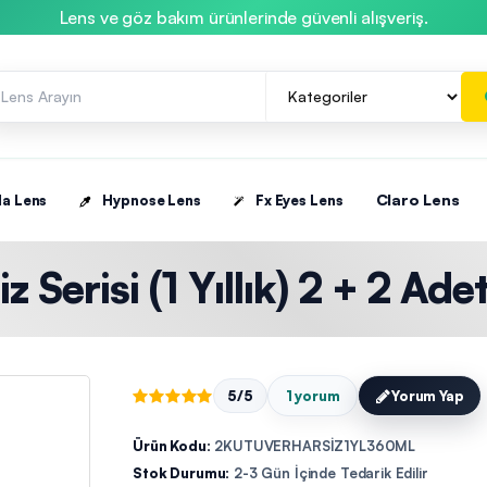
Lens ve göz bakım ürünlerinde güvenli alışveriş.
Claro Lens
la Lens
Hypnose Lens
Fx Eyes Lens
 Serisi (1 Yıllık) 2 + 2 Ade
5/5
1 yorum
Yorum Yap
Ürün Kodu:
2KUTUVERHARSİZ1YL360ML
Stok Durumu:
2-3 Gün İçinde Tedarik Edilir