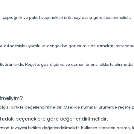
m
, çap/eğrilik ve paket seçenekleri ürün sayfasına göre incelenmelidir.
 yüz ifadesiyle uyumlu ve dengeli bir görünüm elde etmektir. renk sonu
lik ürünlerdir. Reçete, göz ölçümü ve uzman önerisi dikkate alınmadan 
etmeliyim?
ilgisi birlikte değerlendirilmelidir. Özellikle numaralı ürünlerde reçete
fadaki seçeneklere göre değerlendirilmelidir.
man tavsiyesi birlikte değerlendirilmelidir. Kullanım sırasında batma, kıza