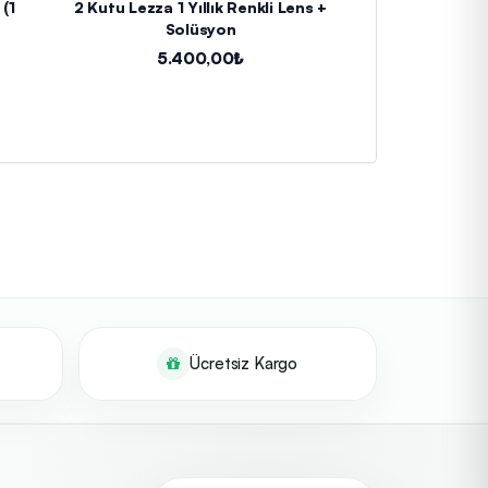
(1
2 Kutu Lezza 1 Yıllık Renkli Lens +
2 Kutu Lazord Re
Solüsyon
+ S
5.400,00₺
5.4
Ücretsiz Kargo