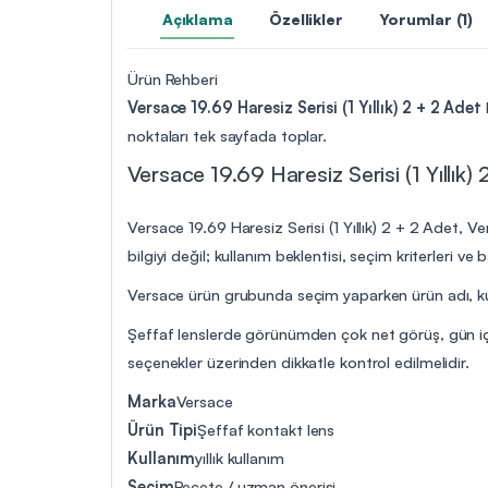
Açıklama
Özellikler
Yorumlar (1)
Ürün Rehberi
Versace 19.69 Haresiz Serisi (1 Yıllık) 2 + 2 Adet
noktaları tek sayfada toplar.
Versace 19.69 Haresiz Serisi (1 Yıllık)
Versace 19.69 Haresiz Serisi (1 Yıllık) 2 + 2 Adet, V
bilgiyi değil; kullanım beklentisi, seçim kriterleri 
Versace ürün grubunda seçim yaparken ürün adı, kull
Şeffaf lenslerde görünümden çok net görüş, gün içi
seçenekler üzerinden dikkatle kontrol edilmelidir.
Marka
Versace
Ürün Tipi
Şeffaf kontakt lens
Kullanım
yıllık kullanım
Seçim
Reçete / uzman önerisi