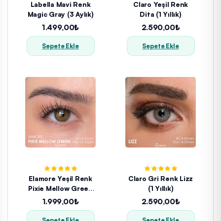
Labella Mavi Renk
Claro Yeşil Renk
Magic Gray (3 Aylık)
Dita (1 Yıllık)
1.499,00₺
2.590,00₺
Sepete Ekle
Sepete Ekle
Elamore Yeşil Renk
Claro Gri Renk Lizz
Pixie Mellow Green
(1 Yıllık)
(1 Yıllık)
1.999,00₺
2.590,00₺
Sepete Ekle
Sepete Ekle