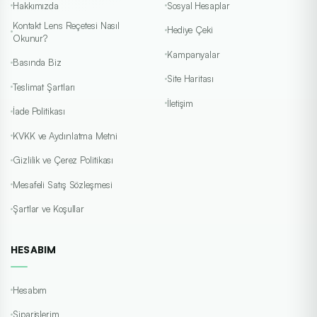
Hakkımızda
Sosyal Hesaplar
Johnson & Johnson (Acuvue)
OASYS, Transitions, Multifocal ve günlük seriler.
Kontakt Lens Reçetesi Nasıl
Hediye Çeki
Okunur?
İncele
Toric
Kampanyalar
Basında Biz
Site Haritası
Teslimat Şartları
İletişim
İade Politikası
KVKK ve Aydınlatma Metni
Alcon
Gizlilik ve Çerez Politikası
Air Optix, DAILIES, Total1, Precision1.
Mesafeli Satış Sözleşmesi
İncele
Günlük
Şartlar ve Koşullar
HESABIM
Bausch + Lomb
Hesabım
ULTRA, PureVision2, Biotrue ONEday.
Siparişlerim