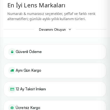
En İyi Lens Markaları
Numaralı & numarasız seçenekler, şeffaf ve farklı renk
alternatifleri; günlük–aylık–yıllık kullanım türleri.
Genel Bilgi
Devamını Okuyun
“En iyi lens markası”
kişiden kişiye değişir; çünkü doğru
seçim
reçete değerleri
(SPH, CYL, AXIS), göz yapısı (BC/DIA
uyumu) ve yaşam tarzına göre belirlenir. Aşağıdaki
Güvenli Ödeme
markalar; oksijen geçirgenliği, konfor, malzeme kalitesi
(silikon hidrojel / hidrojel) ve ürün çeşitliliği kriterlerinde
öne çıkan,
doktor reçetesiyle
tercih edilmesi önerilen
popüler üreticilerdir.
Aynı Gün Kargo
Konfor & Sağlık:
Yüksek Dk/t (oksijen geçirgenliği),
yeterli su oranı ve pürüzsüz kenar tasarımları.
Uygun Tip:
Günlük kullan-at, aylık/yıllık;
toric
(astigmat),
12 Ay Taksit İmkanı
multifokal (uzağı–yakını birlikte) seçenekler.
Uyum:
Temel eğri (BC) ve çap (DIA) değerlerinin
korneanızla uyumlu olması.
Ücretsiz Kargo