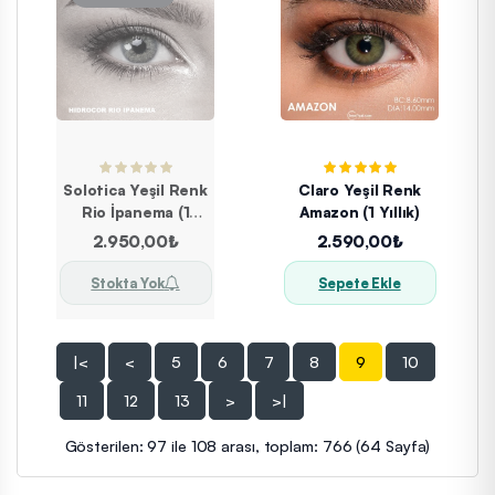
Solotica Yeşil Renk
Claro Yeşil Renk
Rio İpanema (1
Amazon (1 Yıllık)
YILLIK)
2.950,00₺
2.590,00₺
Stokta Yok
Sepete Ekle
|<
<
5
6
7
8
9
10
11
12
13
>
>|
Gösterilen: 97 ile 108 arası, toplam: 766 (64 Sayfa)