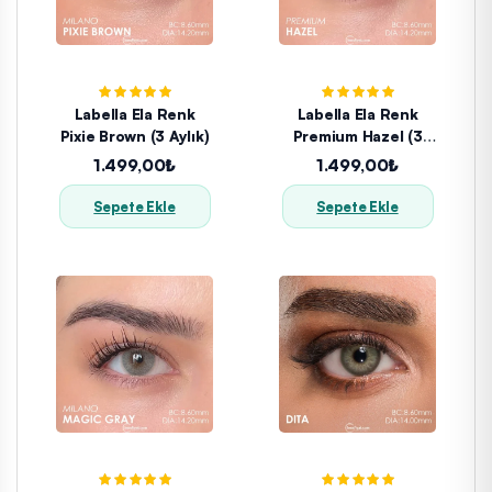
Labella Ela Renk
Labella Ela Renk
Pixie Brown (3 Aylık)
Premium Hazel (3
Aylık)
1.499,00₺
1.499,00₺
Sepete Ekle
Sepete Ekle