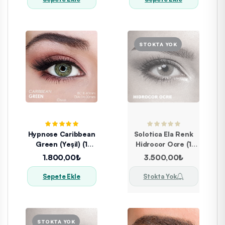
Hypnose Caribbean
Solotica Ela Renk
Green (Yeşil) (1
Hidrocor Ocre (1
Yıllık)
YILLIK)
1.800,00₺
3.500,00₺
Sepete Ekle
Stokta Yok