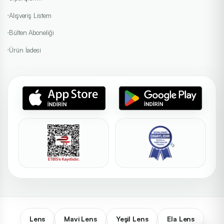
İncele
Solüsyonlar
Alışveriş Listem
Bülten Aboneliği
Ürün İadesi
CooperVision
Biofinity, MyDay, Clariti 1 Day.
İncele
Günlük
Labella Lens
Milano, Real, Premium, Exclusive.
İncele
Fırsatlar
Lens
Mavi Lens
Yeşil Lens
Ela Lens