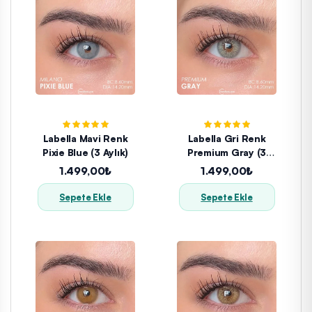
Labella Mavi Renk
Labella Gri Renk
Pixie Blue (3 Aylık)
Premium Gray (3
Aylık)
1.499,00₺
1.499,00₺
Sepete Ekle
Sepete Ekle