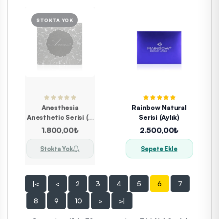
Anesthesia
Rainbow Natural
Anesthetic Serisi (6
Serisi (Aylık)
Aylık)
1.800,00₺
2.500,00₺
Stokta Yok
Sepete Ekle
|<
<
2
3
4
5
6
7
8
9
10
>
>|