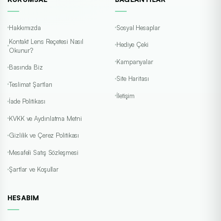
Hakkımızda
Sosyal Hesaplar
Johnson & Johnson (Acuvue)
OASYS, Transitions, Multifocal ve günlük seriler.
Kontakt Lens Reçetesi Nasıl
Hediye Çeki
Okunur?
İncele
Toric
Kampanyalar
Basında Biz
Site Haritası
Teslimat Şartları
İletişim
İade Politikası
KVKK ve Aydınlatma Metni
Alcon
Gizlilik ve Çerez Politikası
Air Optix, DAILIES, Total1, Precision1.
Mesafeli Satış Sözleşmesi
İncele
Günlük
Şartlar ve Koşullar
HESABIM