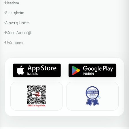
Bausch + Lomb
Hesabım
ULTRA, PureVision2, Biotrue ONEday.
Siparişlerim
İncele
Solüsyonlar
Alışveriş Listem
Bülten Aboneliği
Ürün İadesi
CooperVision
Biofinity, MyDay, Clariti 1 Day.
İncele
Günlük
Labella Lens
Milano, Real, Premium, Exclusive.