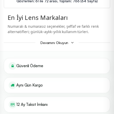
Gösterilen: 61 ile 72 arası, toplam: 766 (64 Sayfa)
En İyi Lens Markaları
Numaralı & numarasız seçenekler, şeffaf ve farklı renk
alternatifleri; günlük–aylık–yıllık kullanım türleri.
Genel Bilgi
Devamını Okuyun
“En iyi lens markası”
kişiden kişiye değişir; çünkü doğru
seçim
reçete değerleri
(SPH, CYL, AXIS), göz yapısı (BC/DIA
uyumu) ve yaşam tarzına göre belirlenir. Aşağıdaki
Güvenli Ödeme
markalar; oksijen geçirgenliği, konfor, malzeme kalitesi
(silikon hidrojel / hidrojel) ve ürün çeşitliliği kriterlerinde
öne çıkan,
doktor reçetesiyle
tercih edilmesi önerilen
popüler üreticilerdir.
Aynı Gün Kargo
Konfor & Sağlık:
Yüksek Dk/t (oksijen geçirgenliği),
yeterli su oranı ve pürüzsüz kenar tasarımları.
Uygun Tip:
Günlük kullan-at, aylık/yıllık;
toric
(astigmat),
12 Ay Taksit İmkanı
multifokal (uzağı–yakını birlikte) seçenekler.