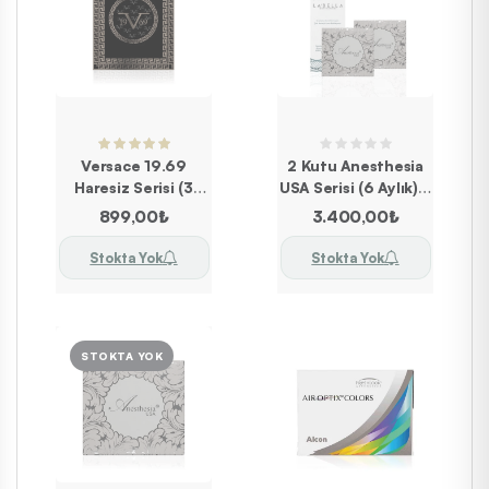
Versace 19.69
2 Kutu Anesthesia
Haresiz Serisi (3
USA Serisi (6 Aylık) +
Aylık)
Solüsyon
899,00₺
3.400,00₺
Stokta Yok
Stokta Yok