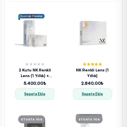
2 Kutu NK Renkli
NK Renkli Lens (1
Lens (1 Yıllık) +
Yıllık)
Solüsyon
5.400,00₺
2.840,00₺
Sepete Ekle
Sepete Ekle