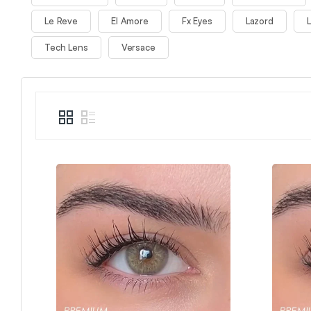
Le Reve
El Amore
Fx Eyes
Lazord
Tech Lens
Versace