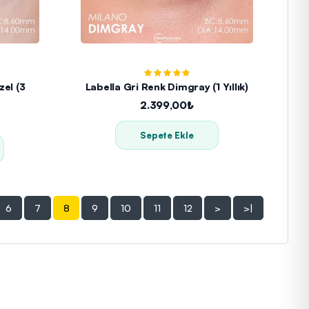
el (3
Labella Gri Renk Dimgray (1 Yıllık)
2.399,00₺
Sepete Ekle
6
7
8
9
10
11
12
>
>|