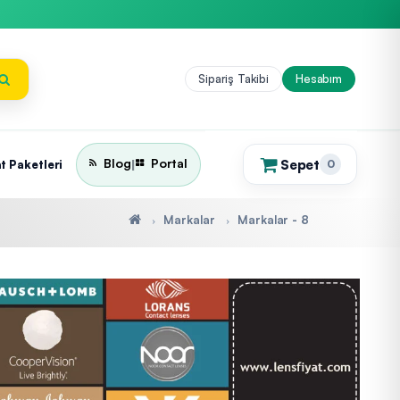
Sipariş Takibi
Hesabım
Blog
Portal
Sepet
|
t Paketleri
0
(0)
Markalar
Markalar - 8