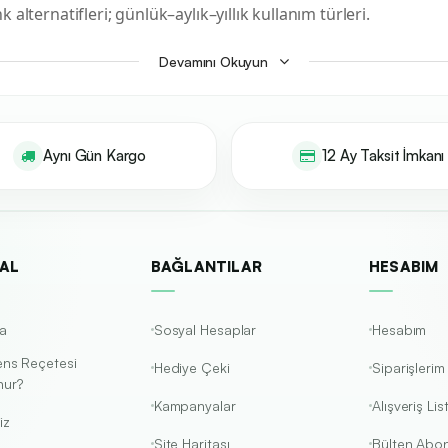
alternatifleri; günlük–aylık–yıllık kullanım türleri.
Devamını Okuyun
seçim
reçete değerleri
(SPH, CYL, AXIS), göz yapısı (BC/DIA uyumu) ve ya
ojel) ve ürün çeşitliliği kriterlerinde öne çıkan,
doktor reçetesiyle
ter
rli su oranı ve pürüzsüz kenar tasarımları.
Aynı Gün Kargo
12 Ay Taksit İmkanı
multifokal (uzağı–yakını birlikte) seçenekler.
nızla uyumlu olması.
solüsyon
ve hijyen.
 mutlaka
göz hekimi muayenesi
ile ilerleyin. Aşağıdaki butonlar ve kar
AL
BAĞLANTILAR
HESABIM
a
Sosyal Hesaplar
Hesabım
t) Lensler
Günlük Kullan-At
%20 – %40 İndirimli Paketler
ens Reçetesi
Hediye Çeki
Siparişlerim
nur?
Kampanyalar
Alışveriş Li
iz
Site Haritası
Bülten Abon