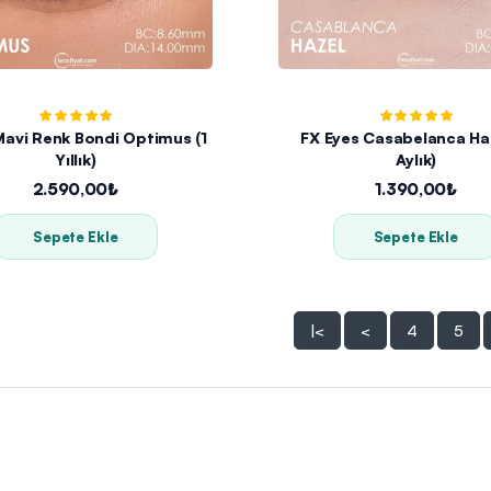
Mavi Renk Bondi Optimus (1
FX Eyes Casabelanca Haz
Yıllık)
Aylık)
2.590,00₺
1.390,00₺
Sepete Ekle
Sepete Ekle
|<
<
4
5