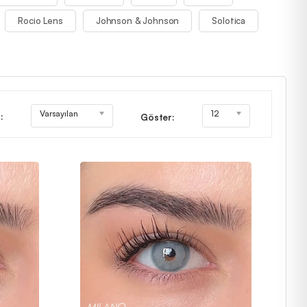
Rocio Lens
Johnson & Johnson
Solotica
Varsayılan
12
:
Göster: