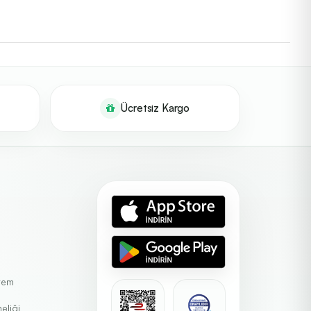
şam tarzına göre belirlenir. Aşağıdaki markalar; oksijen
cih edilmesi önerilen popüler üreticilerdir.
Ücretsiz Kargo
tlar, ilgili ürün gruplarına hızlı erişim içindir.
stem
eliği