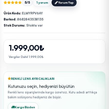
5/5
1 yorum
Yorum Yap
Ürün Kodu:
ELMYRPV6AY
Barkod:
8682843538135
Stok Durumu:
Stokta var
1.999,00₺
Vergiler Dahil 1.999,00₺
RENKLI LENS AYRICALIKLARI
Kutunuzu seçin, hediyenizi büyütün
Renkli lens siparişlerinde kargo ücretsiz. Kutu adedi arttıkça
bakım solüsyonu hediyeniz de büyür.
Kargo Bizden