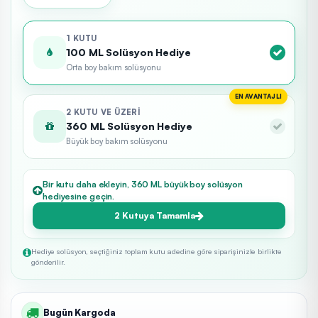
1 KUTU
100 ML Solüsyon Hediye
Orta boy bakım solüsyonu
EN AVANTAJLI
2 KUTU VE ÜZERI
360 ML Solüsyon Hediye
Büyük boy bakım solüsyonu
Bir kutu daha ekleyin, 360 ML büyük boy solüsyon
hediyesine geçin.
2 Kutuya Tamamla
Hediye solüsyon, seçtiğiniz toplam kutu adedine göre siparişinizle birlikte
gönderilir.
Bugün Kargoda