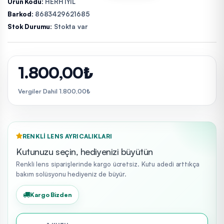
Ürün Kodu:
HERH1YIL
Barkod:
8683429621685
Stok Durumu:
Stokta var
1.800,00₺
Vergiler Dahil 1.800,00₺
RENKLI LENS AYRICALIKLARI
Kutunuzu seçin, hediyenizi büyütün
Renkli lens siparişlerinde kargo ücretsiz. Kutu adedi arttıkça
bakım solüsyonu hediyeniz de büyür.
Kargo Bizden