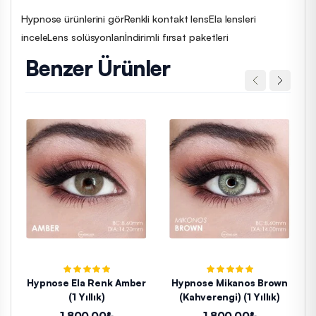
Hypnose ürünlerini gör
Renkli kontakt lens
Ela lensleri
incele
Lens solüsyonları
İndirimli fırsat paketleri
Benzer Ürünler
Hypnose Ela Renk Amber
Hypnose Mikanos Brown
(1 Yıllık)
(Kahverengi) (1 Yıllık)
1.800,00₺
1.800,00₺