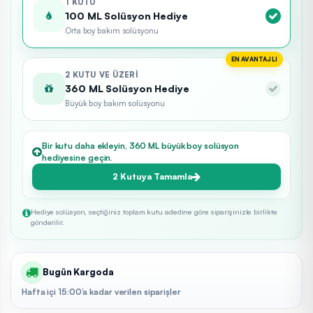
1 KUTU
100 ML Solüsyon Hediye
Orta boy bakım solüsyonu
EN AVANTAJLI
2 KUTU VE ÜZERI
360 ML Solüsyon Hediye
Büyük boy bakım solüsyonu
Bir kutu daha ekleyin, 360 ML büyük boy solüsyon
hediyesine geçin.
2 Kutuya Tamamla
Hediye solüsyon, seçtiğiniz toplam kutu adedine göre siparişinizle birlikte
gönderilir.
Bugün Kargoda
Hafta içi 15:00’a kadar verilen siparişler