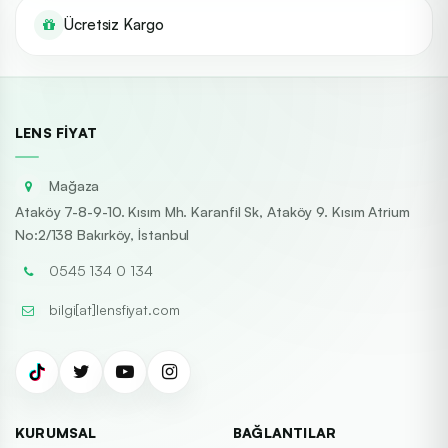
Ücretsiz Kargo
LENS FIYAT
Mağaza
Ataköy 7-8-9-10. Kısım Mh. Karanfil Sk, Ataköy 9. Kısım Atrium
No:2/138 Bakırköy, İstanbul
0545 134 0 134
bilgi[at]lensfiyat.com
KURUMSAL
BAĞLANTILAR