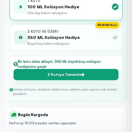
1 KUTU
100 ML Solüsyon Hediye
Orta boy bakım solüsyonu
EN AVANTAJLI
2 KUTU VE ÜZERI
360 ML Solüsyon Hediye
Büyük boy bakım solüsyonu
Bir kutu daha ekleyin, 360 ML büyük boy solüsyon
hediyesine geçin.
2 Kutuya Tamamla
Hediye solüsyon, seçtiğiniz toplam kutu adedine göre siparişinizle birlikte
gönderilir.
Bugün Kargoda
Hafta içi 15:00’a kadar verilen siparişler