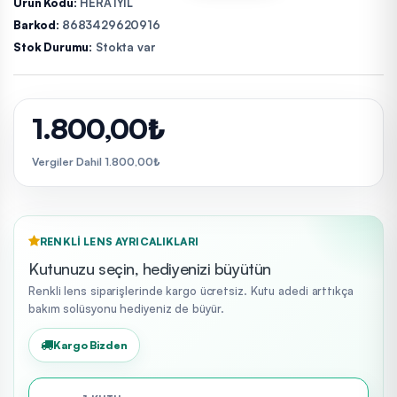
Ürün Kodu:
HERA1YIL
Barkod:
8683429620916
Stok Durumu:
Stokta var
1.800,00₺
Vergiler Dahil 1.800,00₺
RENKLI LENS AYRICALIKLARI
Kutunuzu seçin, hediyenizi büyütün
Renkli lens siparişlerinde kargo ücretsiz. Kutu adedi arttıkça
bakım solüsyonu hediyeniz de büyür.
Kargo Bizden