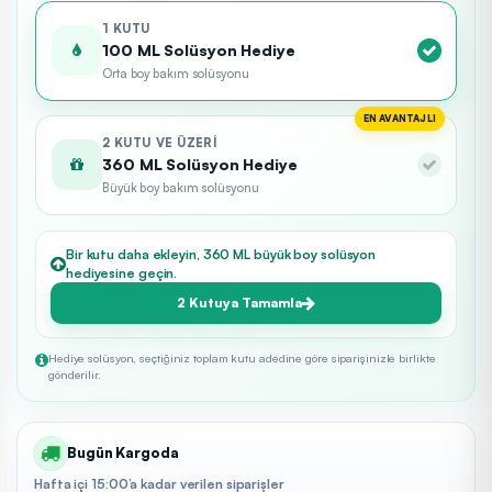
1 KUTU
100 ML Solüsyon Hediye
Orta boy bakım solüsyonu
EN AVANTAJLI
2 KUTU VE ÜZERI
360 ML Solüsyon Hediye
Büyük boy bakım solüsyonu
Bir kutu daha ekleyin, 360 ML büyük boy solüsyon
hediyesine geçin.
2 Kutuya Tamamla
Hediye solüsyon, seçtiğiniz toplam kutu adedine göre siparişinizle birlikte
gönderilir.
Bugün Kargoda
Hafta içi 15:00’a kadar verilen siparişler