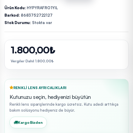
Ürün Kodu:
HYPYRAFRO1YIL
Barkod:
8683752722127
Stok Durumu:
Stokta var
1.800,00₺
Vergiler Dahil 1.800,00₺
RENKLI LENS AYRICALIKLARI
Kutunuzu seçin, hediyenizi büyütün
Renkli lens siparişlerinde kargo ücretsiz. Kutu adedi arttıkça
bakım solüsyonu hediyeniz de büyür.
Kargo Bizden