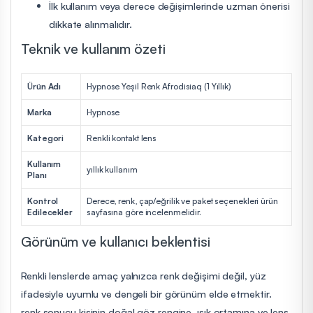
İlk kullanım veya derece değişimlerinde uzman önerisi
dikkate alınmalıdır.
Teknik ve kullanım özeti
Ürün Adı
Hypnose Yeşil Renk Afrodisiaq (1 Yıllık)
Marka
Hypnose
Kategori
Renkli kontakt lens
Kullanım
yıllık kullanım
Planı
Kontrol
Derece, renk, çap/eğrilik ve paket seçenekleri ürün
Edilecekler
sayfasına göre incelenmelidir.
Görünüm ve kullanıcı beklentisi
Renkli lenslerde amaç yalnızca renk değişimi değil, yüz
ifadesiyle uyumlu ve dengeli bir görünüm elde etmektir.
renk sonucu kişinin doğal göz rengine, ışık ortamına ve lens