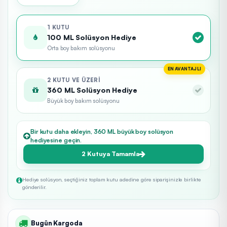
1 KUTU
100 ML Solüsyon Hediye
Orta boy bakım solüsyonu
EN AVANTAJLI
2 KUTU VE ÜZERI
360 ML Solüsyon Hediye
Büyük boy bakım solüsyonu
Bir kutu daha ekleyin, 360 ML büyük boy solüsyon
hediyesine geçin.
2 Kutuya Tamamla
Hediye solüsyon, seçtiğiniz toplam kutu adedine göre siparişinizle birlikte
gönderilir.
Bugün Kargoda