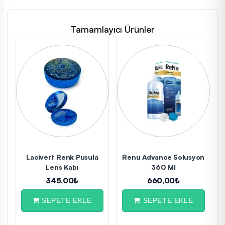
Tamamlayıcı Ürünler
2
Lacivert Renk Pusula
Renu Advance Solusyon
Lens Kabı
360 Ml
345,00₺
660,00₺
SEPETE EKLE
SEPETE EKLE