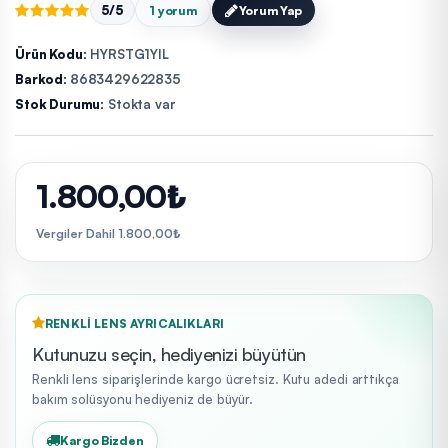
5/5
1 yorum
Yorum Yap
Ürün Kodu:
HYRSTG1YIL
Barkod:
8683429622835
Stok Durumu:
Stokta var
1.800,00₺
Vergiler Dahil 1.800,00₺
RENKLI LENS AYRICALIKLARI
Kutunuzu seçin, hediyenizi büyütün
Renkli lens siparişlerinde kargo ücretsiz. Kutu adedi arttıkça
bakım solüsyonu hediyeniz de büyür.
Kargo Bizden