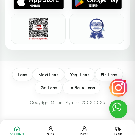
Lens
Mavi Lens
Yeşil Lens
Ela Lens
Gri Lens
La Bella Lens
Copyright © Lens Fiyatları 2002-2025
Ana Sayfa
Giriş
Kayıt
Takip