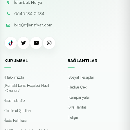
İstanbul, Florya
0545 134 0 134
bilgi[at]lensfiyat.com
KURUMSAL
BAĞLANTILAR
Hakkımızda
Sosyal Hesaplar
Kontakt Lens Reçetesi Nasıl
Hediye Çeki
Okunur?
Kampanyalar
Basında Biz
Site Haritası
Teslimat Şartları
İletişim
İade Politikası