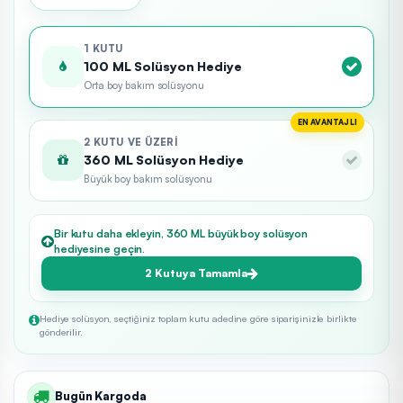
1 KUTU
100 ML Solüsyon Hediye
Orta boy bakım solüsyonu
EN AVANTAJLI
2 KUTU VE ÜZERI
360 ML Solüsyon Hediye
Büyük boy bakım solüsyonu
Bir kutu daha ekleyin, 360 ML büyük boy solüsyon
hediyesine geçin.
2 Kutuya Tamamla
Hediye solüsyon, seçtiğiniz toplam kutu adedine göre siparişinizle birlikte
gönderilir.
Bugün Kargoda