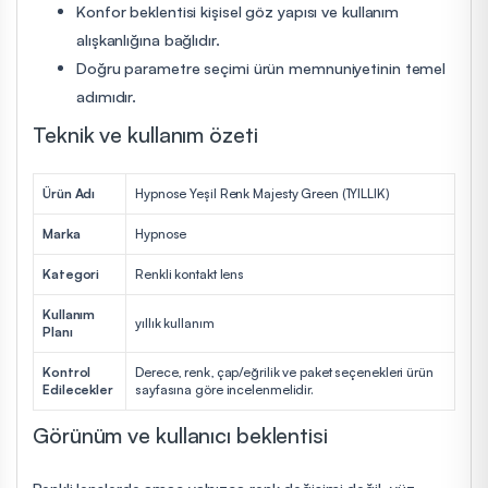
Konfor beklentisi kişisel göz yapısı ve kullanım
alışkanlığına bağlıdır.
Doğru parametre seçimi ürün memnuniyetinin temel
adımıdır.
Teknik ve kullanım özeti
Ürün Adı
Hypnose Yeşil Renk Majesty Green (1YILLIK)
Marka
Hypnose
Kategori
Renkli kontakt lens
Kullanım
yıllık kullanım
Planı
Kontrol
Derece, renk, çap/eğrilik ve paket seçenekleri ürün
Edilecekler
sayfasına göre incelenmelidir.
Görünüm ve kullanıcı beklentisi
Renkli lenslerde amaç yalnızca renk değişimi değil, yüz