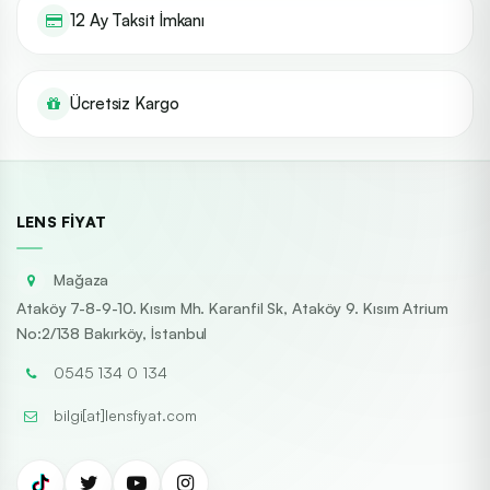
12 Ay Taksit İmkanı
Ücretsiz Kargo
LENS FIYAT
Mağaza
Ataköy 7-8-9-10. Kısım Mh. Karanfil Sk, Ataköy 9. Kısım Atrium
No:2/138 Bakırköy, İstanbul
0545 134 0 134
bilgi[at]lensfiyat.com