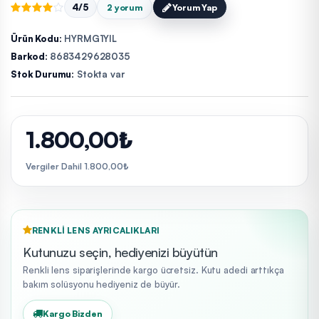
4/5
2 yorum
Yorum Yap
Ürün Kodu:
HYRMG1YIL
Barkod:
8683429628035
Stok Durumu:
Stokta var
1.800,00₺
Vergiler Dahil 1.800,00₺
RENKLI LENS AYRICALIKLARI
Kutunuzu seçin, hediyenizi büyütün
Renkli lens siparişlerinde kargo ücretsiz. Kutu adedi arttıkça
bakım solüsyonu hediyeniz de büyür.
Kargo Bizden