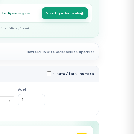
n hediyesine geçin.
2 Kutuya Tamamla
zle birlikte gönderilir.
Hafta içi 15:00’a kadar verilen siparişler
İki kutu / farklı numara
Adet