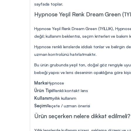
sayfada toplar.
Hypnose Yeşil Renk Dream Green (1YIL
Hypnose Yeşil Renk Dream Green (1YILLIK), Hypnose ür
değil; kullanım beklentisi, seçim kriterleri ve bakı
Hypnose renkli lenslerde iddialı tonlar ve belirgin 
uzman kontrolünü hatırlatmaktır.
Bu ürün grubunda yeşil ton, doğal göz rengiyle uyum
bebeği yapısı ve lens deseninin opaklığına göre kişid
Marka
Hypnose
Ürün Tipi
Renkli kontakt lens
Kullanım
yıllık kullanım
Seçim
Reçete / uzman önerisi
Ürün seçerken nelere dikkat edilmeli?
Yıllık lenslerde kullanım süresi, saklama düzeni ve 