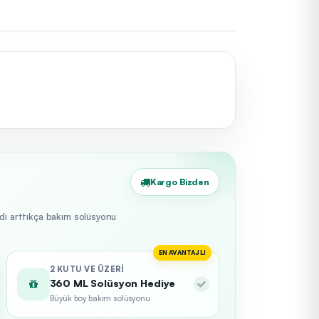
Kargo Bizden
edi arttıkça bakım solüsyonu
EN AVANTAJLI
2 KUTU VE ÜZERI
360 ML Solüsyon Hediye
Büyük boy bakım solüsyonu