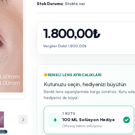
Stok Durumu:
Stokta var
1.800,00₺
Vergiler Dahil 1.800,00₺
RENKLI LENS AYRICALIKLARI
Kutunuzu seçin, hediyenizi büyütün
Renkli lens siparişlerinde kargo ücretsiz. Kutu ad
hediyeniz de büyür.
1 KUTU
100 ML Solüsyon Hediye
Orta boy bakım solüsyonu