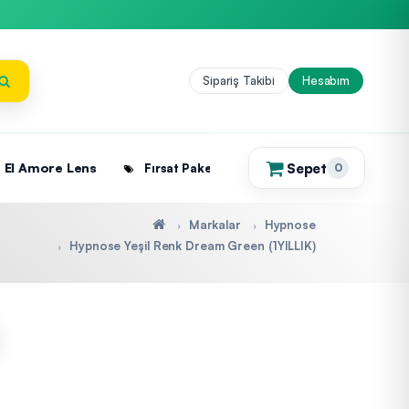
Sipariş Takibi
Hesabım
Sepet
El Amore Lens
Fırsat Paketleri
0
(0)
Markalar
Hypnose
Hypnose Yeşil Renk Dream Green (1YILLIK)