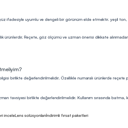
 yüz ifadesiyle uyumlu ve dengeli bir görünüm elde etmektir. yeşil ton,
lik ürünlerdir. Reçete, göz ölçümü ve uzman önerisi dikkate alınmadan 
etmeliyim?
ilgisi birlikte değerlendirilmelidir. Özellikle numaralı ürünlerde reçete
man tavsiyesi birlikte değerlendirilmelidir. Kullanım sırasında batma, kıza
eri incele
Lens solüsyonları
İndirimli fırsat paketleri