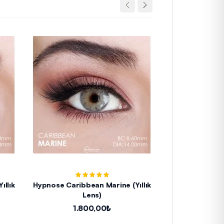
llık
Hypnose Caribbean Marine (Yıllık
Hypnose Caribb
Lens)
L
1.800,00₺
1.8