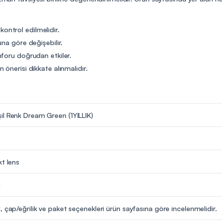
 kontrol edilmelidir.
na göre değişebilir.
nforu doğrudan etkiler.
önerisi dikkate alınmalıdır.
l Renk Dream Green (1YILLIK)
kt lens
m
, çap/eğrilik ve paket seçenekleri ürün sayfasına göre incelenmelidir.