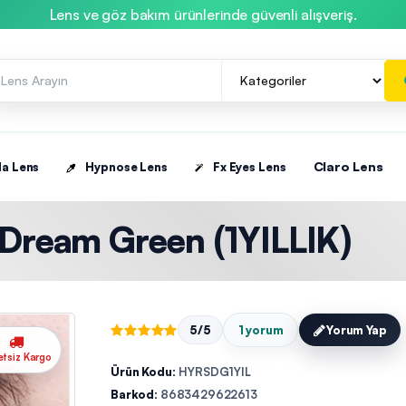
Lens ve göz bakım ürünlerinde güvenli alışveriş.
Claro Lens
la Lens
Hypnose Lens
Fx Eyes Lens
 Dream Green (1YILLIK)
5/5
1 yorum
Yorum Yap
etsiz Kargo
Ürün Kodu:
HYRSDG1YIL
Barkod:
8683429622613