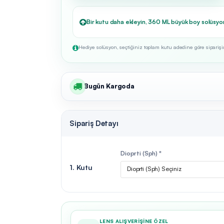
Bir kutu daha ekleyin, 360 ML büyük boy solüsyo
Hediye solüsyon, seçtiğiniz toplam kutu adedine göre siparişini
Bugün Kargoda
Sipariş Detayı
Dioprti (Sph) *
1. Kutu
Dioprti (Sph) Seçiniz
LENS ALIŞVERIŞINE ÖZEL