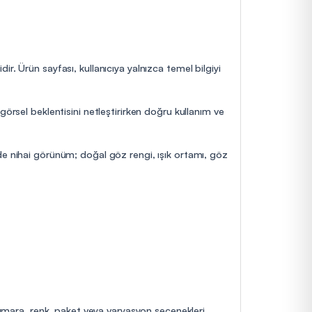
r. Ürün sayfası, kullanıcıya yalnızca temel bilgiyi
görsel beklentisini netleştirirken doğru kullanım ve
de nihai görünüm; doğal göz rengi, ışık ortamı, göz
 numara, renk, paket veya varyasyon seçenekleri