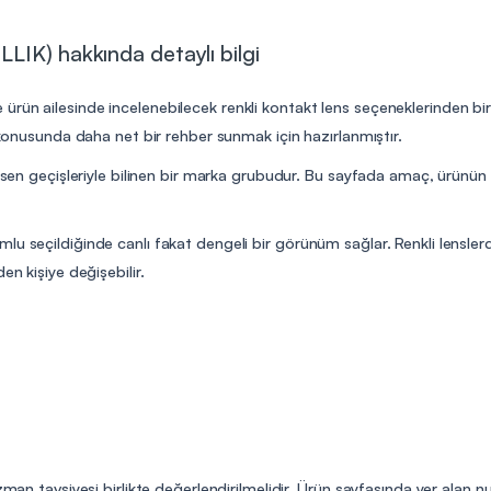
LIK) hakkında detaylı bilgi
ün ailesinde incelenebilecek renkli kontakt lens seçeneklerinden biridi
m konusunda daha net bir rehber sunmak için hazırlanmıştır.
desen geçişleriyle bilinen bir marka grubudur. Bu sayfada amaç, ürünün 
lu seçildiğinde canlı fakat dengeli bir görünüm sağlar. Renkli lensler
en kişiye değişebilir.
uzman tavsiyesi birlikte değerlendirilmelidir. Ürün sayfasında yer alan