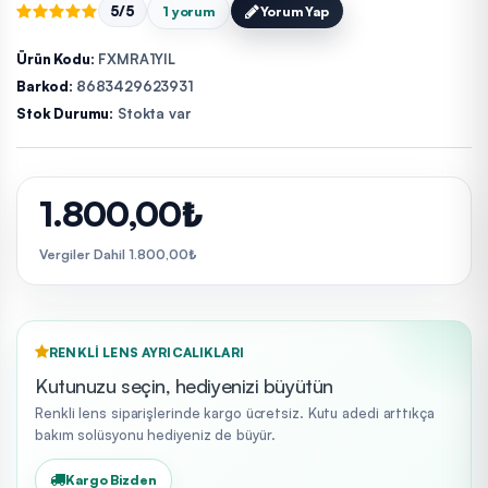
5/5
1 yorum
Yorum Yap
Ürün Kodu:
FXMRA1YIL
Barkod:
8683429623931
Stok Durumu:
Stokta var
1.800,00₺
Vergiler Dahil 1.800,00₺
RENKLI LENS AYRICALIKLARI
Kutunuzu seçin, hediyenizi büyütün
Renkli lens siparişlerinde kargo ücretsiz. Kutu adedi arttıkça
bakım solüsyonu hediyeniz de büyür.
Kargo Bizden