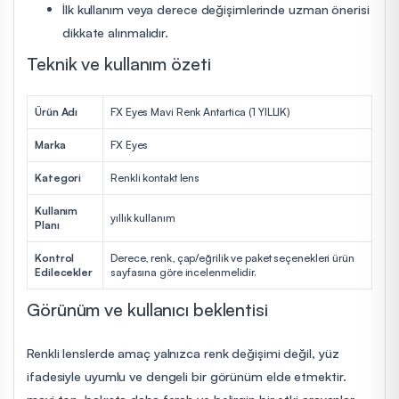
İlk kullanım veya derece değişimlerinde uzman önerisi
dikkate alınmalıdır.
Teknik ve kullanım özeti
Ürün Adı
FX Eyes Mavi Renk Antartica (1 YILLIK)
Marka
FX Eyes
Kategori
Renkli kontakt lens
Kullanım
yıllık kullanım
Planı
Kontrol
Derece, renk, çap/eğrilik ve paket seçenekleri ürün
Edilecekler
sayfasına göre incelenmelidir.
Görünüm ve kullanıcı beklentisi
Renkli lenslerde amaç yalnızca renk değişimi değil, yüz
ifadesiyle uyumlu ve dengeli bir görünüm elde etmektir.
mavi ton, bakışta daha ferah ve belirgin bir etki arayanlar