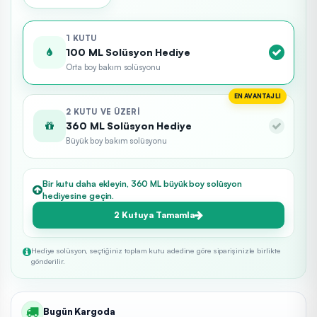
1 KUTU
100 ML Solüsyon Hediye
Orta boy bakım solüsyonu
EN AVANTAJLI
2 KUTU VE ÜZERI
360 ML Solüsyon Hediye
Büyük boy bakım solüsyonu
Bir kutu daha ekleyin, 360 ML büyük boy solüsyon
hediyesine geçin.
2 Kutuya Tamamla
Hediye solüsyon, seçtiğiniz toplam kutu adedine göre siparişinizle birlikte
gönderilir.
Bugün Kargoda