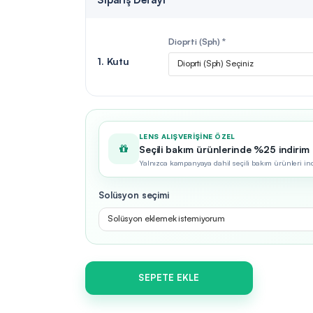
Dioprti (Sph) *
1. Kutu
Dioprti (Sph) Seçiniz
LENS ALIŞVERIŞINE ÖZEL
Seçili bakım ürünlerinde %25 indirim
Yalnızca kampanyaya dahil seçili bakım ürünleri indir
Solüsyon seçimi
Solüsyon eklemek istemiyorum
SEPETE EKLE