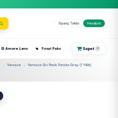
Sipariş Takibi
Hesabım
Sepet
El Amore Lens
Fırsat Paketleri
0
(0)
r
Versace
Versace Gri Renk Smoke Gray (1 Yıllık)