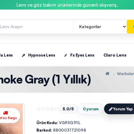
Lens ve göz bakım ürünlerinde güvenli alışveriş.
Claro Lens
la Lens
Hypnose Lens
Fx Eyes Lens
Markala
ke Gray (1 Yıllık)
5.0/5
0 yorum
Yorum Yap
etsiz Kargo
Ürün Kodu:
VGRSG1YIL
Barkod:
8800031721098