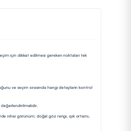
seçim için dikkat edilmesi gereken noktaları tek
lduğunu ve seçim sırasında hangi detayların kontrol
değerlendirilmelidir.
erde nihai görünüm; doğal göz rengi, ışık ortamı,