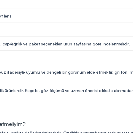
kt lens
m
, çap/eğrilik ve paket seçenekleri ürün sayfasına göre incelenmelidir.
 yüz ifadesiyle uyumlu ve dengeli bir görünüm elde etmektir. gri ton,
lik ürünlerdir. Reçete, göz ölçümü ve uzman önerisi dikkate alınmadan 
 etmeliyim?
ilgisi birlikte değerlendirilmelidir. Özellikle numaralı ürünlerde reçete