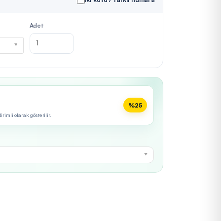
Adet
%25
imli olarak gösterilir.