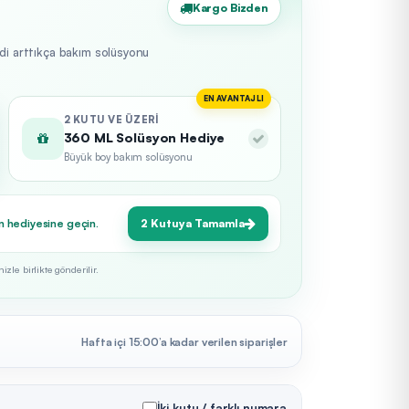
Kargo Bizden
edi arttıkça bakım solüsyonu
EN AVANTAJLI
2 KUTU VE ÜZERI
360 ML Solüsyon Hediye
Büyük boy bakım solüsyonu
n hediyesine geçin.
2 Kutuya Tamamla
zle birlikte gönderilir.
Hafta içi 15:00’a kadar verilen siparişler
İki kutu / farklı numara