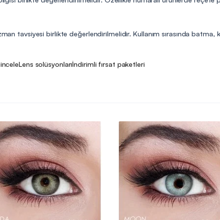
man tavsiyesi birlikte değerlendirilmelidir. Kullanım sırasında batma, kıza
 incele
Lens solüsyonları
İndirimli fırsat paketleri