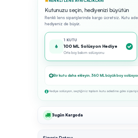
RENKLI LENS AYRICALIKLARI
Kutunuzu seçin, hediyenizi büyütün
Renkli lens siparişlerinde kargo ücretsiz. Kutu ad
hediyeniz de büyür.
1 KUTU
100 ML Solüsyon Hediye
Orta boy bakım solüsyonu
Bir kutu daha ekleyin, 360 ML büyük boy solüsyo
Hediye solüsyon, seçtiğiniz toplam kutu adedine göre siparişini
Bugün Kargoda
Sipariş Detayı