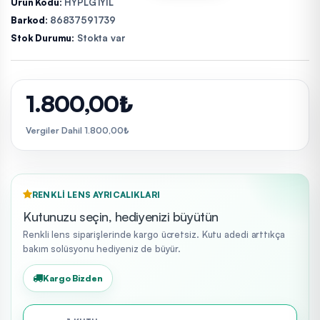
Ürün Kodu:
HYPLG1YIL
Barkod:
86837591739
Stok Durumu:
Stokta var
1.800,00₺
Vergiler Dahil 1.800,00₺
RENKLI LENS AYRICALIKLARI
Kutunuzu seçin, hediyenizi büyütün
Renkli lens siparişlerinde kargo ücretsiz. Kutu adedi arttıkça
bakım solüsyonu hediyeniz de büyür.
Kargo Bizden