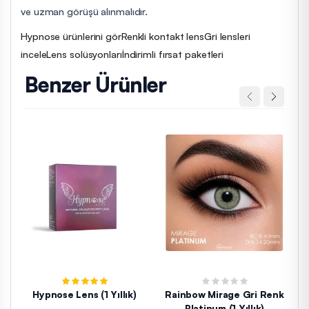
ve uzman görüşü alınmalıdır.
Hypnose ürünlerini gör
Renkli kontakt lens
Gri lensleri
incele
Lens solüsyonları
İndirimli fırsat paketleri
Benzer Ürünler
Hypnose Lens (1 Yıllık)
Rainbow Mirage Gri Renk
Platinum (1 Yıllık)