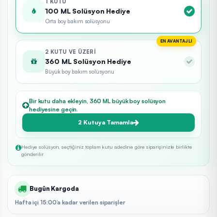
1 KUTU
100 ML Solüsyon Hediye
Orta boy bakım solüsyonu
EN AVANTAJLI
2 KUTU VE ÜZERI
360 ML Solüsyon Hediye
Büyük boy bakım solüsyonu
Bir kutu daha ekleyin, 360 ML büyük boy solüsyon
hediyesine geçin.
2 Kutuya Tamamla
Hediye solüsyon, seçtiğiniz toplam kutu adedine göre siparişinizle birlikte
gönderilir.
Bugün Kargoda
Hafta içi 15:00’a kadar verilen siparişler