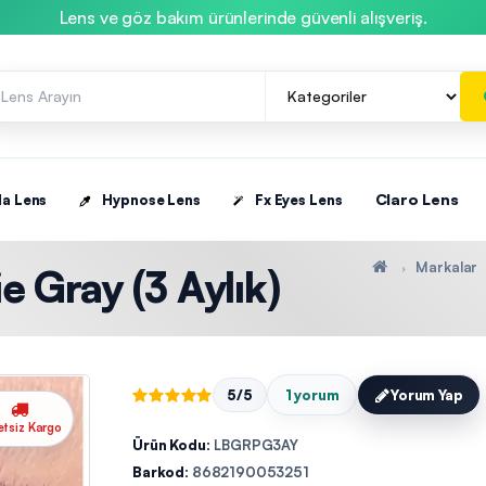
Lens ve göz bakım ürünlerinde güvenli alışveriş.
Claro Lens
la Lens
Hypnose Lens
Fx Eyes Lens
Markalar
e Gray (3 Aylık)
5/5
1 yorum
Yorum Yap
etsiz Kargo
Ürün Kodu:
LBGRPG3AY
Barkod:
8682190053251