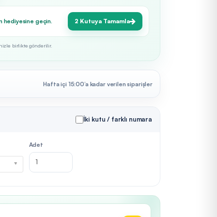
n hediyesine geçin.
2 Kutuya Tamamla
zle birlikte gönderilir.
Hafta içi 15:00’a kadar verilen siparişler
İki kutu / farklı numara
Adet