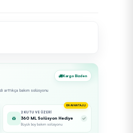
Kargo Bizden
edi arttıkça bakım solüsyonu
EN AVANTAJLI
2 KUTU VE ÜZERI
360 ML Solüsyon Hediye
Büyük boy bakım solüsyonu