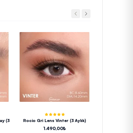
 (3
Rocio Gri Lens Vinter (3 Aylık)
Iconic Fresh St
Lens 
1.490,00₺