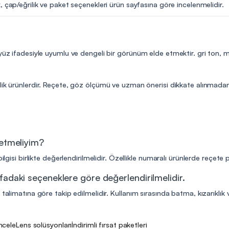
, çap/eğrilik ve paket seçenekleri ürün sayfasına göre incelenmelidir.
 yüz ifadesiyle uyumlu ve dengeli bir görünüm elde etmektir. gri ton,
lik ürünlerdir. Reçete, göz ölçümü ve uzman önerisi dikkate alınmadan 
 etmeliyim?
ilgisi birlikte değerlendirilmelidir. Özellikle numaralı ürünlerde reçete
fadaki seçeneklere göre değerlendirilmelidir.
talimatına göre takip edilmelidir. Kullanım sırasında batma, kızarıklık v
incele
Lens solüsyonları
İndirimli fırsat paketleri