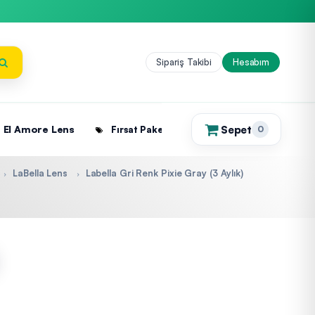
Sipariş Takibi
Hesabım
Sepet
El Amore Lens
Fırsat Paketleri
0
(0)
LaBella Lens
Labella Gri Renk Pixie Gray (3 Aylık)