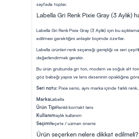
sayfada toplar.
Labella Gri Renk Pixie Gray (3 Aylık) h
Labella Gri Renk Pixie Gray (3 Aylık) için bu açıklam
edilmesi gerektiğini anlaşılır biçimde özetler.
Labella ürünleri renk seçeneği genişliği ve seri çeşitl
değerlendirmek gerekir.
Bu ürün grubunda gri ton, modern ve soğuk alt tonlu 
göz bebeği yapısı ve lens deseninin opaklığına göre k
Seri notu:
Pixie serisi, aynı marka içinde farklı renk
Marka
Labella
Ürün Tipi
Renkli kontakt lens
Kullanım
aylık kullanım
Seçim
Reçete / uzman önerisi
Ürün seçerken nelere dikkat edilmeli?