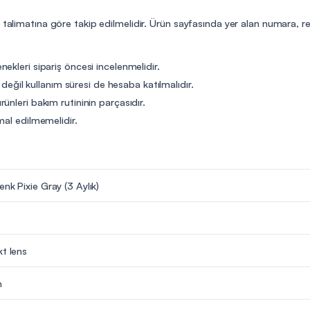
n talimatına göre takip edilmelidir. Ürün sayfasında yer alan numara, r
ekleri sipariş öncesi incelenmelidir.
t değil kullanım süresi de hesaba katılmalıdır.
ünleri bakım rutininin parçasıdır.
mal edilmemelidir.
enk Pixie Gray (3 Aylık)
kt lens
m