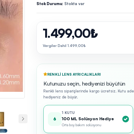
Stok Durumu:
Stokta var
1.499,00₺
Vergiler Dahil 1.499,00₺
RENKLI LENS AYRICALIKLARI
Kutunuzu seçin, hediyenizi büyütün
Renkli lens siparişlerinde kargo ücretsiz. Kutu ad
hediyeniz de büyür.
1 KUTU
100 ML Solüsyon Hediye
Orta boy bakım solüsyonu