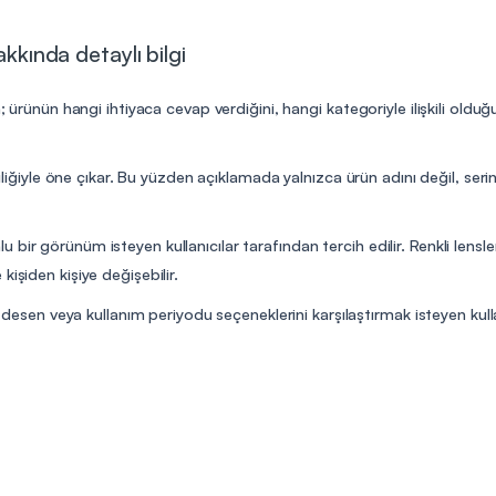
akkında detaylı bilgi
a; ürünün hangi ihtiyaca cevap verdiğini, hangi kategoriyle ilişkili old
iliğiyle öne çıkar. Bu yüzden açıklamada yalnızca ürün adını değil, serini
bir görünüm isteyen kullanıcılar tarafından tercih edilir. Renkli lensl
işiden kişiye değişebilir.
, desen veya kullanım periyodu seçeneklerini karşılaştırmak isteyen kullanı