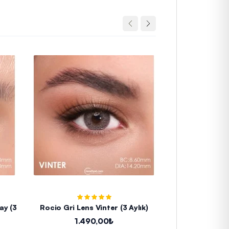
 (3
Rocio Gri Lens Vinter (3 Aylık)
Iconic Fresh St
Lens 
1.490,00₺