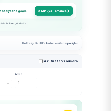
n hediyesine geçin.
2 Kutuya Tamamla
zle birlikte gönderilir.
Hafta içi 15:00’a kadar verilen siparişler
İki kutu / farklı numara
Adet