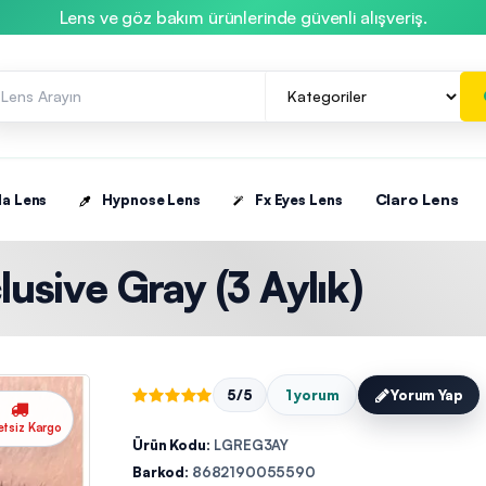
Lens ve göz bakım ürünlerinde güvenli alışveriş.
Claro Lens
la Lens
Hypnose Lens
Fx Eyes Lens
lusive Gray (3 Aylık)
5/5
1 yorum
Yorum Yap
etsiz Kargo
Ürün Kodu:
LGREG3AY
Barkod:
8682190055590