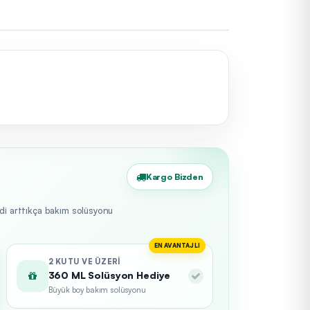
Kargo Bizden
edi arttıkça bakım solüsyonu
EN AVANTAJLI
2 KUTU VE ÜZERI
360 ML Solüsyon Hediye
Büyük boy bakım solüsyonu