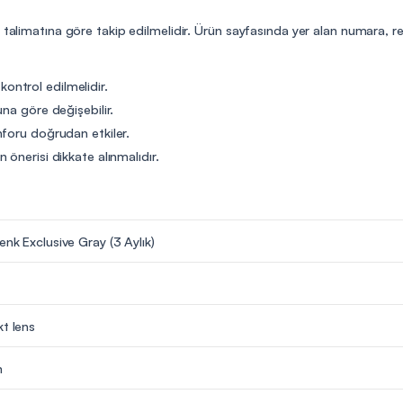
n talimatına göre takip edilmelidir. Ürün sayfasında yer alan numara, r
 kontrol edilmelidir.
na göre değişebilir.
nforu doğrudan etkiler.
önerisi dikkate alınmalıdır.
enk Exclusive Gray (3 Aylık)
kt lens
m