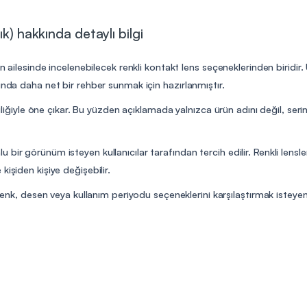
k) hakkında detaylı bilgi
n ailesinde incelenebilecek renkli kontakt lens seçeneklerinden biridir. Ü
unda daha net bir rehber sunmak için hazırlanmıştır.
iliğiyle öne çıkar. Bu yüzden açıklamada yalnızca ürün adını değil, serini
bir görünüm isteyen kullanıcılar tarafından tercih edilir. Renkli lensl
işiden kişiye değişebilir.
renk, desen veya kullanım periyodu seçeneklerini karşılaştırmak isteyen ku