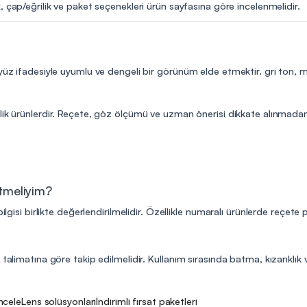
, çap/eğrilik ve paket seçenekleri ürün sayfasına göre incelenmelidir.
 yüz ifadesiyle uyumlu ve dengeli bir görünüm elde etmektir. gri ton,
lik ürünlerdir. Reçete, göz ölçümü ve uzman önerisi dikkate alınmadan 
etmeliyim?
ilgisi birlikte değerlendirilmelidir. Özellikle numaralı ürünlerde reçete
talimatına göre takip edilmelidir. Kullanım sırasında batma, kızarıklık v
incele
Lens solüsyonları
İndirimli fırsat paketleri