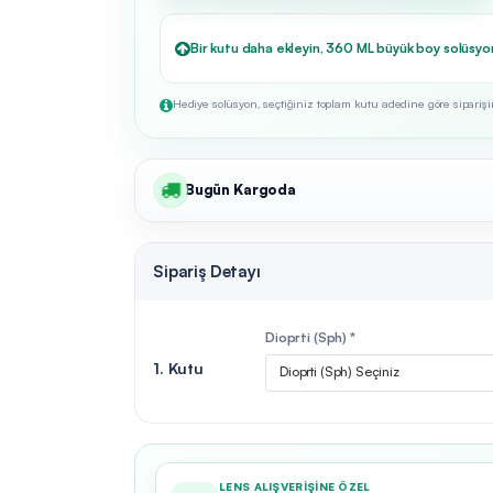
Bir kutu daha ekleyin, 360 ML büyük boy solüsyo
Hediye solüsyon, seçtiğiniz toplam kutu adedine göre siparişini
Bugün Kargoda
Sipariş Detayı
Dioprti (Sph) *
1. Kutu
Dioprti (Sph) Seçiniz
LENS ALIŞVERIŞINE ÖZEL