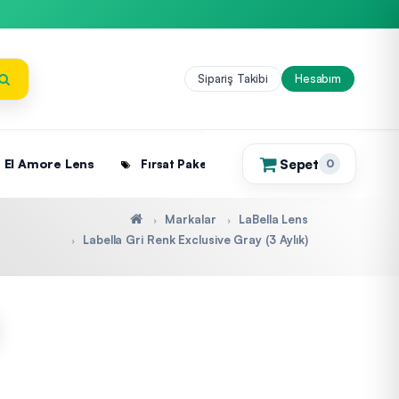
Sipariş Takibi
Hesabım
Sepet
El Amore Lens
Fırsat Paketleri
0
(0)
Markalar
LaBella Lens
Labella Gri Renk Exclusive Gray (3 Aylık)