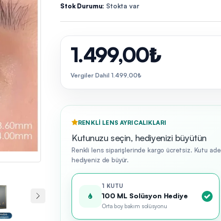
Stok Durumu:
Stokta var
1.499,00₺
Vergiler Dahil 1.499,00₺
RENKLI LENS AYRICALIKLARI
Kutunuzu seçin, hediyenizi büyütün
Renkli lens siparişlerinde kargo ücretsiz. Kutu ad
hediyeniz de büyür.
1 KUTU
100 ML Solüsyon Hediye
Orta boy bakım solüsyonu