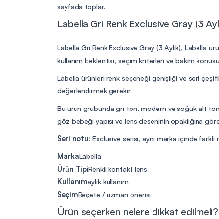
sayfada toplar.
Labella Gri Renk Exclusive Gray (3 Aylı
Labella Gri Renk Exclusive Gray (3 Aylık), Labella ürü
kullanım beklentisi, seçim kriterleri ve bakım konus
Labella ürünleri renk seçeneği genişliği ve seri çeşitl
değerlendirmek gerekir.
Bu ürün grubunda gri ton, modern ve soğuk alt tonlu 
göz bebeği yapısı ve lens deseninin opaklığına göre k
Seri notu:
Exclusive serisi, aynı marka içinde farklı 
Marka
Labella
Ürün Tipi
Renkli kontakt lens
Kullanım
aylık kullanım
Seçim
Reçete / uzman önerisi
Ürün seçerken nelere dikkat edilmeli?