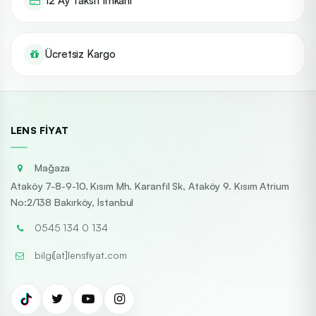
12 Ay Taksit İmkanı
Ücretsiz Kargo
LENS FIYAT
Mağaza
Ataköy 7-8-9-10. Kısım Mh. Karanfil Sk, Ataköy 9. Kısım Atrium
No:2/138 Bakırköy, İstanbul
0545 134 0 134
bilgi[at]lensfiyat.com