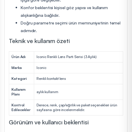
Konfor beklentisi kişisel göz yapısı ve kullanım
alışkanlığına bağlıdır.
Doğru parametre seçimi ürün memnuniyetinin temel
adımıdır.
Teknik ve kullanım özeti
Ürün Adı
Iconic Renkli Lens Parti Serisi (3 Aylık)
Marka
Iconic
Kategori
Renkli kontakt lens
Kullanım
aylık kullanım
Planı
Kontrol
Derece, renk, çap/eğrilik ve paket seçenekleri ürün
Edilecekler
sayfasına göre incelenmelidir.
Görünüm ve kullanıcı beklentisi