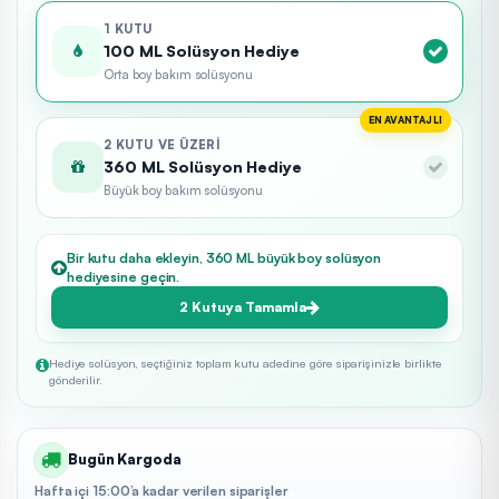
1 KUTU
100 ML Solüsyon Hediye
Orta boy bakım solüsyonu
EN AVANTAJLI
2 KUTU VE ÜZERI
360 ML Solüsyon Hediye
Büyük boy bakım solüsyonu
Bir kutu daha ekleyin, 360 ML büyük boy solüsyon
hediyesine geçin.
2 Kutuya Tamamla
Hediye solüsyon, seçtiğiniz toplam kutu adedine göre siparişinizle birlikte
gönderilir.
Bugün Kargoda
Hafta içi 15:00’a kadar verilen siparişler