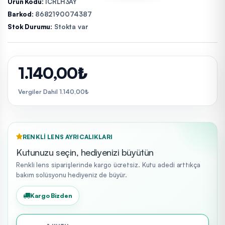
Ürün Kodu:
ICRLH3AY
Barkod:
8682190074387
Stok Durumu:
Stokta var
1.140,00₺
Vergiler Dahil 1.140,00₺
RENKLI LENS AYRICALIKLARI
Kutunuzu seçin, hediyenizi büyütün
Renkli lens siparişlerinde kargo ücretsiz. Kutu adedi arttıkça
bakım solüsyonu hediyeniz de büyür.
Kargo Bizden