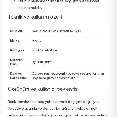
Ürünün kullanım talimatı ve değişim süresi ihmal
edilmemelidir.
Teknik ve kullanım özeti
Ürün Adı
Iconic Renkli Lens Haresiz (3 Aylık)
Marka
Iconic
Kategori
Renkli kontakt lens
Kullanım
aylık kullanım
Planı
Kontrol
Derece, renk, çap/eğrilik ve paket seçenekleri ürün
Edilecekler
sayfasına göre incelenmelidir.
Görünüm ve kullanıcı beklentisi
Renkli lenslerde amaç yalnızca renk değişimi değil, yüz
ifadesiyle uyumlu ve dengeli bir görünüm elde etmektir.
renk sonucu kişinin doğal göz rengine, ışık ortamına ve lens