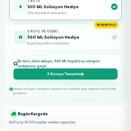
1 KUTU
100 ML Solüsyon Hediye
Orta boy bakım solüsyonu
EN AVANTAJLI
2 KUTU VE ÜZERI
360 ML Solüsyon Hediye
Büyük boy bakım solüsyonu
Bir kutu daha ekleyin, 360 ML büyük boy solüsyon
hediyesine geçin.
2 Kutuya Tamamla
Hediye solüsyon, seçtiğiniz toplam kutu adedine göre siparişinizle birlikte
gönderilir.
Bugün Kargoda
Hafta içi 15:00’a kadar verilen siparişler