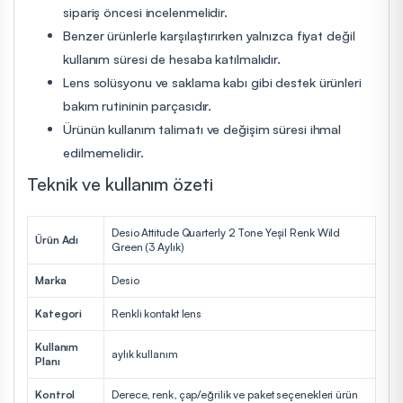
sipariş öncesi incelenmelidir.
Benzer ürünlerle karşılaştırırken yalnızca fiyat değil
kullanım süresi de hesaba katılmalıdır.
Lens solüsyonu ve saklama kabı gibi destek ürünleri
bakım rutininin parçasıdır.
Ürünün kullanım talimatı ve değişim süresi ihmal
edilmemelidir.
Teknik ve kullanım özeti
Desio Attitude Quarterly 2 Tone Yeşil Renk Wild
Ürün Adı
Green (3 Aylık)
Marka
Desio
Kategori
Renkli kontakt lens
Kullanım
aylık kullanım
Planı
Kontrol
Derece, renk, çap/eğrilik ve paket seçenekleri ürün