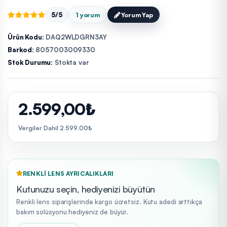
5/5
1 yorum
Yorum Yap
Ürün Kodu:
DAQ2WLDGRN3AY
Barkod:
8057003009330
Stok Durumu:
Stokta var
2.599,00₺
Vergiler Dahil 2.599,00₺
RENKLI LENS AYRICALIKLARI
Kutunuzu seçin, hediyenizi büyütün
Renkli lens siparişlerinde kargo ücretsiz. Kutu adedi arttıkça
bakım solüsyonu hediyeniz de büyür.