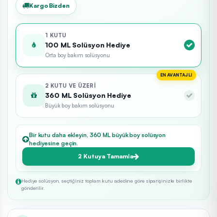
Kargo Bizden
1 KUTU
100 ML Solüsyon Hediye
Orta boy bakım solüsyonu
EN AVANTAJLI
2 KUTU VE ÜZERI
360 ML Solüsyon Hediye
Büyük boy bakım solüsyonu
Bir kutu daha ekleyin, 360 ML büyük boy solüsyon
hediyesine geçin.
2 Kutuya Tamamla
Hediye solüsyon, seçtiğiniz toplam kutu adedine göre siparişinizle birlikte
gönderilir.