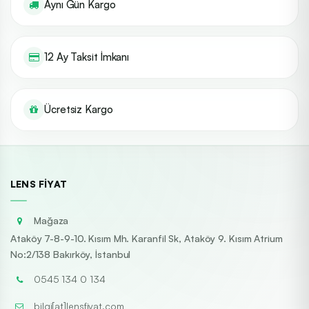
Aynı Gün Kargo
12 Ay Taksit İmkanı
Ücretsiz Kargo
LENS FIYAT
Mağaza
Ataköy 7-8-9-10. Kısım Mh. Karanfil Sk, Ataköy 9. Kısım Atrium
No:2/138 Bakırköy, İstanbul
0545 134 0 134
bilgi[at]lensfiyat.com