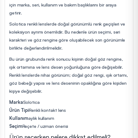
için marka, seri, kullanım ve bakım başlıklarını bir araya
getirir.
Solotica renkli lenslerde doğal görünümlü renk geçişleri ve
koleksiyon ayrımı önemlidir. Bu nedenle ürün seçimi, seri
karakteri ve göz rengine göre oluşabilecek son görünümle
birlikte değerlendirilmelidir.
Bu ürün grubunda renk sonucu kişinin doğal göz rengine,
ışık ortamına ve lens desen yoğunluğuna göre değişebilir.
Renkli lenslerde nihai görünüm; doğal göz rengi, ışık ortamı,
göz bebeği yapısı ve lens deseninin opaklığına göre kişiden
kişiye değişebilir.
Marka
Solotica
Ürün Tipi
Renkli kontakt lens
Kullanım
aylık kullanım
Seçim
Reçete / uzman önerisi
Ürün seçerken nelere dikkat edilmeli?