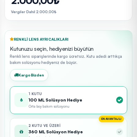
2.000,00₺
Vergiler Dahil 2.000,00₺
RENKLI LENS AYRICALIKLARI
Kutunuzu seçin, hediyenizi büyütün
Renkli lens siparişlerinde kargo ücretsiz. Kutu adedi arttıkça
bakım solüsyonu hediyeniz de büyür.
Kargo Bizden
1 KUTU
100 ML Solüsyon Hediye
Orta boy bakım solüsyonu
EN AVANTAJLI
2 KUTU VE ÜZERI
360 ML Solüsyon Hediye