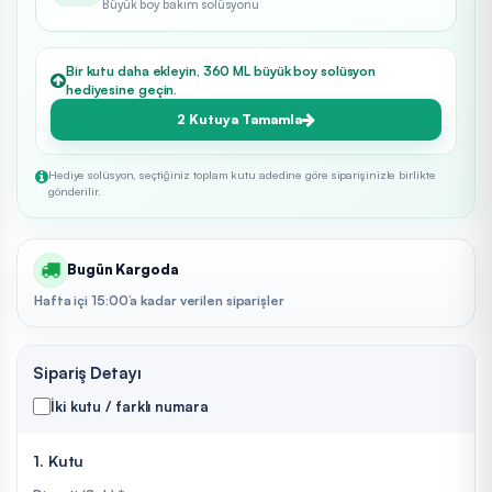
Büyük boy bakım solüsyonu
Bir kutu daha ekleyin, 360 ML büyük boy solüsyon
hediyesine geçin.
2 Kutuya Tamamla
Hediye solüsyon, seçtiğiniz toplam kutu adedine göre siparişinizle birlikte
gönderilir.
Bugün Kargoda
Hafta içi 15:00’a kadar verilen siparişler
Sipariş Detayı
İki kutu / farklı numara
1. Kutu