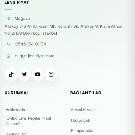
LENS FIYAT
Mağaza
Ataköy 7-8-9-10. Kısım Mh. Karanfil Sk, Ataköy 9. Kısım Atrium
No:2/138 Bakırköy, İstanbul
0545 134 0 134
bilgi[at]lensfiyat.com
KURUMSAL
BAĞLANTILAR
Hakkımızda
Sosyal Hesaplar
Kontakt Lens Reçetesi Nasıl
Hediye Çeki
Okunur?
Kampanyalar
Basında Biz