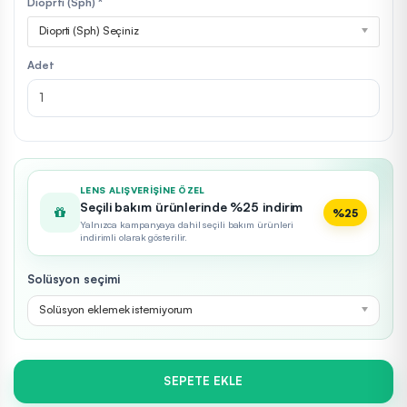
Dioprti (Sph) *
Dioprti (Sph) Seçiniz
Adet
LENS ALIŞVERIŞINE ÖZEL
Seçili bakım ürünlerinde %25 indirim
%25
Yalnızca kampanyaya dahil seçili bakım ürünleri
indirimli olarak gösterilir.
Solüsyon seçimi
Solüsyon eklemek istemiyorum
SEPETE EKLE