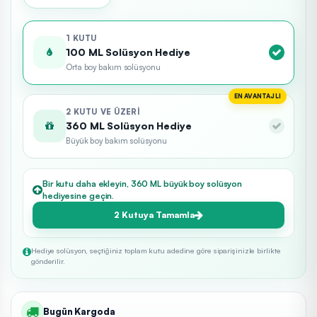
1 KUTU
100 ML Solüsyon Hediye
Orta boy bakım solüsyonu
EN AVANTAJLI
2 KUTU VE ÜZERI
360 ML Solüsyon Hediye
Büyük boy bakım solüsyonu
Bir kutu daha ekleyin, 360 ML büyük boy solüsyon
hediyesine geçin.
2 Kutuya Tamamla
Hediye solüsyon, seçtiğiniz toplam kutu adedine göre siparişinizle birlikte
gönderilir.
Bugün Kargoda