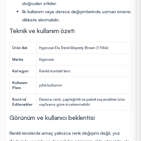
doğrudan etkiler.
İlk kullanım veya derece değişimlerinde uzman önerisi
dikkate alınmalıdır.
Teknik ve kullanım özeti
Ürün Adı
Hypnose Ela Renk Majesty Brown (1 Yıllık)
Marka
Hypnose
Kategori
Renkli kontakt lens
Kullanım
yıllık kullanım
Planı
Kontrol
Derece, renk, çap/eğrilik ve paket seçenekleri ürün
Edilecekler
sayfasına göre incelenmelidir.
Görünüm ve kullanıcı beklentisi
Renkli lenslerde amaç yalnızca renk değişimi değil, yüz
ifadesiyle uyumlu ve dengeli bir görünüm elde etmektir. ela