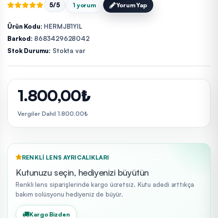
5/5
1 yorum
Yorum Yap
Ürün Kodu:
HERMJB1YIL
Barkod:
8683429628042
Stok Durumu:
Stokta var
1.800,00₺
Vergiler Dahil 1.800,00₺
RENKLI LENS AYRICALIKLARI
Kutunuzu seçin, hediyenizi büyütün
Renkli lens siparişlerinde kargo ücretsiz. Kutu adedi arttıkça
bakım solüsyonu hediyeniz de büyür.
Kargo Bizden