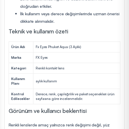
doğrudan etkiler.
İlk kullanım veya derece değişimlerinde uzman önerisi
dikkate alınmalıdır.
Teknik ve kullanım özeti
Ürün Adı
Fx Eyes Phuket Aqua (3 Aylık)
Marka
FX Eyes
Kategori
Renkli kontakt lens
Kullanım
aylık kullanım
Planı
Kontrol
Derece, renk, çap/eğrilik ve paket seçenekleri ürün
Edilecekler
sayfasına göre incelenmelidir.
Görünüm ve kullanıcı beklentisi
Renkli lenslerde amaç yalnızca renk değişimi değil, yüz