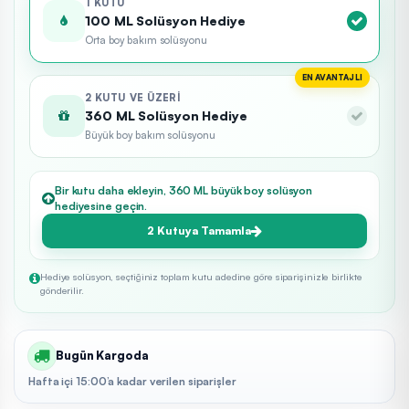
1 KUTU
100 ML Solüsyon Hediye
Orta boy bakım solüsyonu
EN AVANTAJLI
2 KUTU VE ÜZERI
360 ML Solüsyon Hediye
Büyük boy bakım solüsyonu
Bir kutu daha ekleyin, 360 ML büyük boy solüsyon
hediyesine geçin.
2 Kutuya Tamamla
Hediye solüsyon, seçtiğiniz toplam kutu adedine göre siparişinizle birlikte
gönderilir.
Bugün Kargoda
Hafta içi 15:00’a kadar verilen siparişler