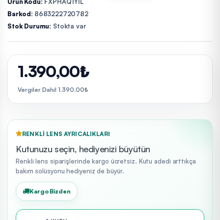
Ürün Kodu:
FXPHAQ1YIL
Barkod:
8683222720782
Stok Durumu:
Stokta var
1.390,00₺
Vergiler Dahil 1.390,00₺
RENKLI LENS AYRICALIKLARI
Kutunuzu seçin, hediyenizi büyütün
Renkli lens siparişlerinde kargo ücretsiz. Kutu adedi arttıkça
bakım solüsyonu hediyeniz de büyür.
Kargo Bizden