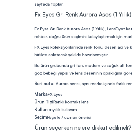
sayfada toplar.
Fx Eyes Gri Renk Aurora Asos (1 Yıllık)
Fx Eyes Gri Renk Aurora Asos (1 Yıllık), LensFiyat ka
rehber, doğru ürün seçimini kolaylaştırmak için marka,
FX Eyes koleksiyonlarında renk tonu, desen adı ve kul
birlikte anlatacak şekilde hazırlanmıştır.
Bu ürün grubunda gri ton, modern ve soğuk alt tonlu 
göz bebeği yapısı ve lens deseninin opaklığına göre k
Seri notu:
Aurora serisi, aynı marka içinde farklı ren
Marka
FX Eyes
Ürün Tipi
Renkli kontakt lens
Kullanım
yıllık kullanım
Seçim
Reçete / uzman önerisi
Ürün seçerken nelere dikkat edilmeli?