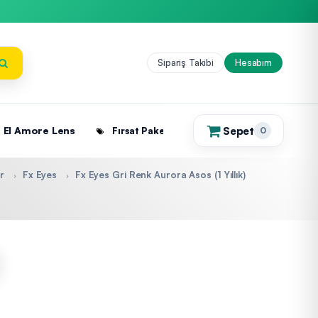
Sipariş Takibi
Hesabım
Sepet
El Amore Lens
Fırsat Paketleri
0
(0)
r
Fx Eyes
Fx Eyes Gri Renk Aurora Asos (1 Yıllık)