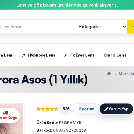
Lens ve göz bakım ürünlerinde güvenli alışveriş.
Claro Lens
la Lens
Hypnose Lens
Fx Eyes Lens
Markala
ra Asos (1 Yıllık)
5/5
2 yorum
Yorum Yap
etsiz Kargo
Ürün Kodu:
FEGRAA1YIL
Barkod:
8683752720239