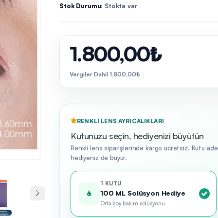
Stok Durumu:
Stokta var
1.800,00₺
Vergiler Dahil 1.800,00₺
RENKLI LENS AYRICALIKLARI
Kutunuzu seçin, hediyenizi büyütün
Renkli lens siparişlerinde kargo ücretsiz. Kutu ad
hediyeniz de büyür.
1 KUTU
100 ML Solüsyon Hediye
Orta boy bakım solüsyonu