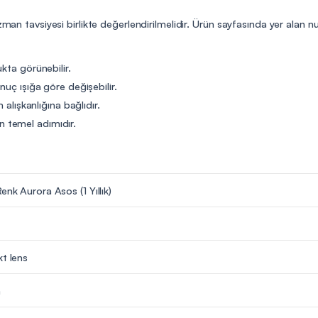
uzman tavsiyesi birlikte değerlendirilmelidir. Ürün sayfasında yer alan
kta görünebilir.
nuç ışığa göre değişebilir.
 alışkanlığına bağlıdır.
 temel adımıdır.
enk Aurora Asos (1 Yıllık)
kt lens
m