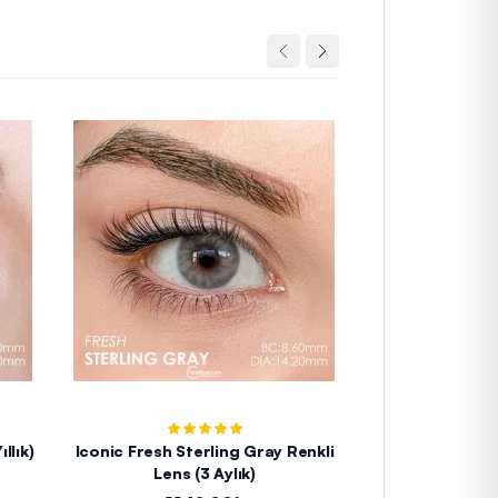
ray (Gri) (1 Yıllık)
Iconic Fresh Sterling Gray Renkli
Hypnose Carib
Lens (3 Aylık)
L