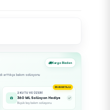
Kargo Bizden
edi arttıkça bakım solüsyonu
EN AVANTAJLI
2 KUTU VE ÜZERI
360 ML Solüsyon Hediye
Büyük boy bakım solüsyonu