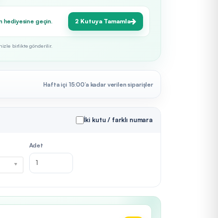
n hediyesine geçin.
2 Kutuya Tamamla
zle birlikte gönderilir.
Hafta içi 15:00’a kadar verilen siparişler
İki kutu / farklı numara
Adet